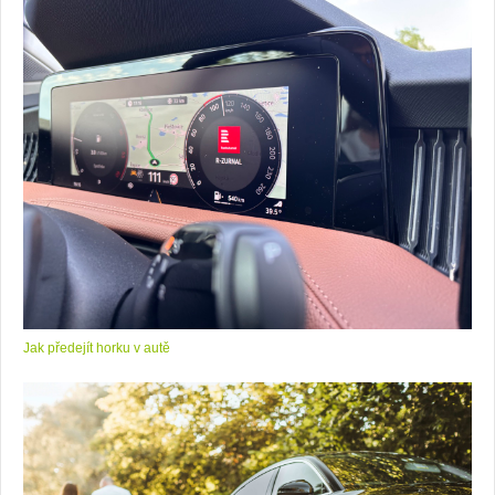
Jak předejít horku v autě