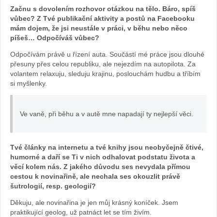
Začnu s dovolením rozhovor otázkou na tělo. Báro, spíš
vůbec? Z Tvé publikační aktivity a postů na Facebooku
mám dojem, že jsi neustále v práci, v běhu nebo něco
píšeš… Odpočíváš vůbec?
Odpočívám právě u řízení auta. Součástí mé práce jsou dlouhé
přesuny přes celou republiku, ale nejezdím na autopilota. Za
volantem relaxuju, sleduju krajinu, poslouchám hudbu a tříbím
si myšlenky.
Ve vaně, při běhu a v autě mne napadají ty nejlepší věci.
Tvé články na internetu a tvé knihy jsou neobyčejně čtivé,
humorné a daří se Ti v nich odhalovat podstatu života a
věcí kolem nás. Z jakého důvodu ses nevydala přímou
cestou k novinařině, ale nechala ses okouzlit právě
šutrologií, resp. geologií?
Děkuju, ale novinařina je jen můj krásný koníček. Jsem
praktikující geolog, už patnáct let se tím živím.