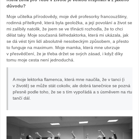
archiv
důvodu?
Moje učitelka přírodovědy, moje dvě profesorky francouzštiny,
webu
rodinná přítelkyně, která byla geoložka, a její povolání a život se
mi zalíbily natolik, že jsem se ve třinácti rozhodla, že to chci
dělat taky. Moje současná šéfredaktorka, která mi ukázala, jak
se dá vést tým lidí absolutně nesobeckým způsobem, a přesto
to funguje na maximum. Moje mamka, která mne utvrzuje
v přesvědčení, že je třeba držet se svých zásad, i když díky
tomu moje cesta není jednoduchá.
A moje lektorka flamenca, která mne naučila, že v tanci (i
v životě) se může stát cokoliv, ale dobrá tanečnice se pozná
přesně podle toho, že se s tím vypořádá a s úsměvem na rtu
tančí dál.