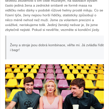
skvělou zkušenost s tím čistě mužským, na stavbách bývám
často jediná žena a zednické snídaně ve formě masa na
vidličku nebo dárky v podobě růžové helmy prostě miluju. Co se
řízení týče, ženy nejsou horší řidičky, statisticky způsobují o
něco méně nehod než muži. Jsme za volantem precizní a
uvážlivé, neriskujeme tolik. Jediný ženský nešvar je, že jsme
zbytečně nejisté. Pokud si nevěříte, vezměte si kondiční jízdy.
Ženy a stroje jsou dobrá kombinace, věřte mi. Já zvládla řídit
i bagr!