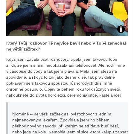
Foto:
Který Tvůj rozhovor Tě nejvíce bavil nebo v Tobě zanechal
archiv
největší zážitek?
Když jsem začala psát rozhovory, trpěla jsem takovou fóbií
webu
z lidí, že jsem s nimi nedokázala ani telefonovat. Ale hodili mne
v časopise do vody a tak jsem plavala. Měla jsem štěstí na
zpovídané, a i když to zní jako děsné klišé, tak pravidelné
potkávání se s takovou spoustou různorodých duší mne
ohromně posunulo. Objevíte během roku tolik různých světů,
nakouknete do života horolezci, ceremonialistce, kastelánce!
Nicméně – největší zážitek asi byl rozhovor s jedním
nejmenovaným lékařem. Zpovídala jsem ho během
pětihodinového závodu, při kterém se střídavě buď běží,
nebo jede na kole. Nemohla jsem si sice v tom kalupu zapsat