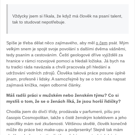
Vždycky jsem si říkala, že když má člověk na psaní talent,
tak to studovat nepotřebuje.
Spíše je třeba dělat něco zajímavého, aby měl
o čem
psát. Mým
velkým snem je spojit svoje povolání s dalšími dvěma vášněmi,
tedy psaním a cestováním. Čeští geologové dříve vyjížděli za
hranice v rámci rozvojové pomoci a hledali ložiska. Já bych na
tu tradici ráda navázala a chvíli pracovala při hledání a
udržování vodních zdrojů. Člověka taková práce posune úplně
jinam, profesně i lidsky. A samozřejmě by se o tom dala napsat
zajímavá knížka, nejen odborné články.
Máš radši práci v mužském nebo ženském týmu? Co si
myslíš o tom, že se o ženách říká, že jsou horší řidičky?
Chodila jsem do dívčí třídy, prodávala v parfumerii, píšu pro
časopis Cosmopolitan, takže s čistě ženským kolektivem a jeho
specifiky mám své zkušenosti. Většinou skvělé, člověk konečně
může do práce bez make-upu a podprsenky! Stejně tak mám