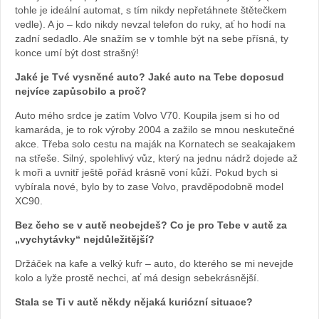
tohle je ideální automat, s tím nikdy nepřetáhnete štětečkem
vedle). A jo – kdo nikdy nevzal telefon do ruky, ať ho hodí na
zadní sedadlo. Ale snažím se v tomhle být na sebe přísná, ty
konce umí být dost strašný!
Jaké je Tvé vysněné auto? Jaké auto na Tebe doposud
nejvíce zapůsobilo a proč?
Auto mého srdce je zatím Volvo V70. Koupila jsem si ho od
kamaráda, je to rok výroby 2004 a zažilo se mnou neskutečné
akce. Třeba solo cestu na maják na Kornatech se seakajakem
na střeše. Silný, spolehlivý vůz, který na jednu nádrž dojede až
k moři a uvnitř ještě pořád krásně voní kůží. Pokud bych si
vybírala nové, bylo by to zase Volvo, pravděpodobně model
XC90.
Bez čeho se v autě neobejdeš? Co je pro Tebe v autě za
„vychytávky“ nejdůležitější?
Držáček na kafe a velký kufr – auto, do kterého se mi nevejde
kolo a lyže prostě nechci, ať má design sebekrásnější.
Stala se Ti v autě někdy nějaká kuriózní situace?