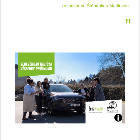
 jízdu
rozhovor se Štěpánkou Mottlovou
Jaké
jsme