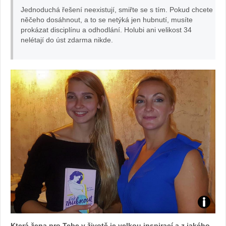
Jednoduchá řešení neexistují, smiřte se s tím. Pokud chcete
něčeho dosáhnout, a to se netýká jen hubnutí, musíte
prokázat disciplínu a odhodlání. Holubi ani velikost 34
nelétají do úst zdarma nikde.
Foto:
Která žena pro Tebe v životě je velkou inspirací a z jakého