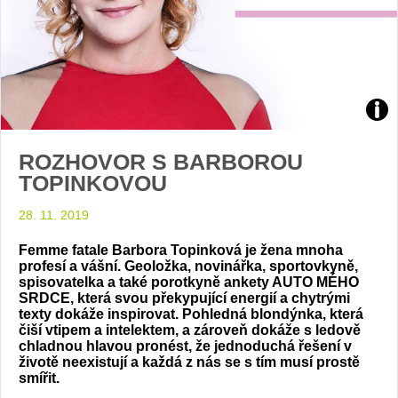
Zdroj
ROZHOVOR S BARBOROU
arch
TOPINKOVOU
web
28. 11. 2019
Femme fatale Barbora Topinková je žena mnoha
profesí a vášní. Geoložka, novinářka, sportovkyně,
spisovatelka a také porotkyně ankety AUTO MÉHO
SRDCE, která svou překypující energií a chytrými
texty dokáže inspirovat. Pohledná blondýnka, která
čiší vtipem a intelektem, a zároveň dokáže s ledově
chladnou hlavou pronést, že jednoduchá řešení v
životě neexistují a každá z nás se s tím musí prostě
smířit.