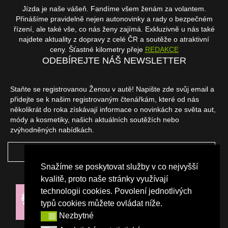
Jízda je naše vášeň. Fandíme všem ženám za volantem.
Přinášíme pravidelně nejen autonovinky a rady o bezpečném
řízení, ale také vše, co nás ženy zajímá. Exkluzivně u nás také
najdete aktuality z dopravy z celé ČR a soutěže o atraktivní
ceny. Šťastné kilometry přeje
REDAKCE
ODEBÍREJTE NÁŠ NEWSLETTER
Staňte se registrovanou Ženou v autě! Napište zde svůj email a
přidejte se k našim registrovaným čtenářkám, které od nás
několikrát do roka získávají informace o novinkách ze světa aut,
módy a kosmetiky, našich aktuálních soutěžích nebo
zvýhodněných nabídkách.
ODEBÍRAT
Snažíme se poskytovat služby v co nejvyšší
NAŠI PARTNEŘI
kvalitě, proto naše stránky využívají
technologii cookies. Povolení jednotlivých
typů cookies můžete ovládat níže.
Nezbytné
Nezbytné