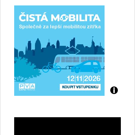
ženy-
řidičky
Přijďte
na
konferenci