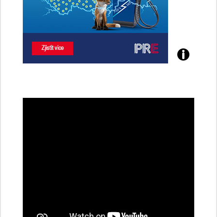
Poznejte
všechny
dobíjecí
stanice
PRE