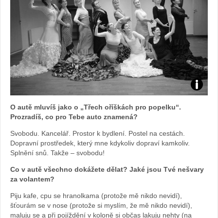
Foto:
O autě mluvíš jako o „Třech oříškách pro popelku“.
archiv
Prozradíš, co pro Tebe auto znamená?
Svobodu. Kancelář. Prostor k bydlení. Postel na cestách.
webu
Dopravní prostředek, který mne kdykoliv dopraví kamkoliv.
Splnění snů. Takže – svobodu!
Co v autě všechno dokážete dělat? Jaké jsou Tvé nešvary
za volantem?
Piju kafe, cpu se hranolkama (protože mě nikdo nevidí),
šťourám se v nose (protože si myslím, že mě nikdo nevidí),
maluju se a při pojíždění v koloně si občas lakuju nehty (na