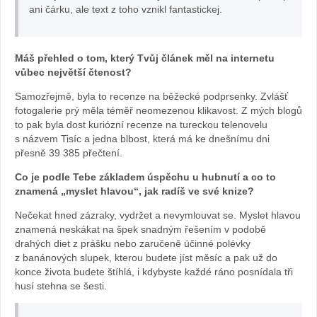
ani čárku, ale text z toho vznikl fantastickej.
Máš přehled o tom, který Tvůj článek měl na internetu
vůbec největší čtenost?
Samozřejmě, byla to recenze na běžecké podprsenky. Zvlášť
fotogalerie prý měla téměř neomezenou klikavost. Z mých blogů
to pak byla dost kuriózní recenze na tureckou telenovelu
s názvem Tisíc a jedna blbost, která má ke dnešnímu dni
přesně 39 385 přečtení.
Co je podle Tebe základem úspěchu u hubnutí a co to
znamená „myslet hlavou“, jak radíš ve své knize?
Nečekat hned zázraky, vydržet a nevymlouvat se. Myslet hlavou
znamená neskákat na špek snadným řešením v podobě
drahých diet z prášku nebo zaručeně účinné polévky
z banánových slupek, kterou budete jíst měsíc a pak už do
konce života budete štíhlá, i kdybyste každé ráno posnídala tři
husí stehna se šesti.