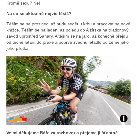
Kromě sexu? Ne!
Na co se aktuálně nejvíc těšíš?
Těším se na prosinec, až budu sedět u krbu a pracovat na nové
knížce. Těším se na leden, až pojedu do Alžírska na triatlonový
závod uprostřed Sahary. A těším se na jaro, až konečně přejdu
od teorie létání do praxe a poprvé zvednu letadlo od země jako
jeho pilotka.
Foto:
Velmi děkujeme Báře za rozhovor a přejeme jí šťastné
archiv