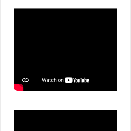
dobíjecí
stanice
PRE