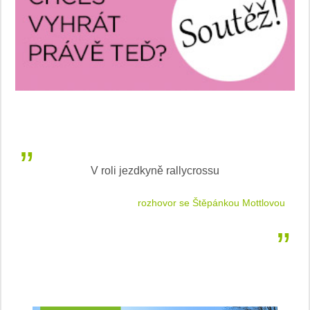
V roli jezdkyně rallycrossu
LEA
 jízdu
rozhovor se Štěpánkou Mottlovou