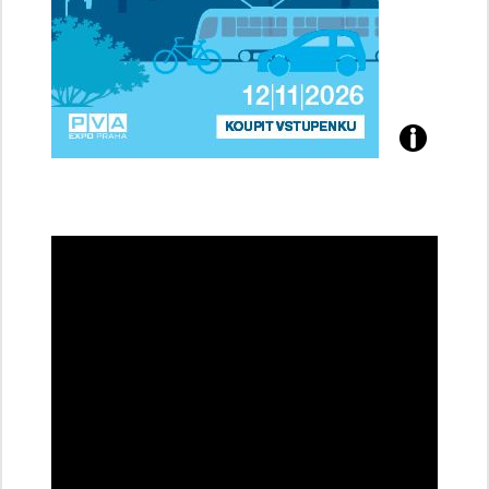
Přijďte
na
konferenci