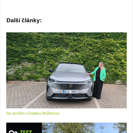
Další články:
Na slovíčko s Radkou Brůžkovou