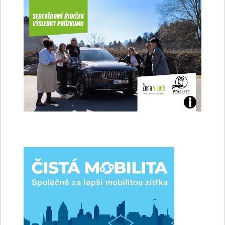
Jaké
jsme
ženy-
řidičky