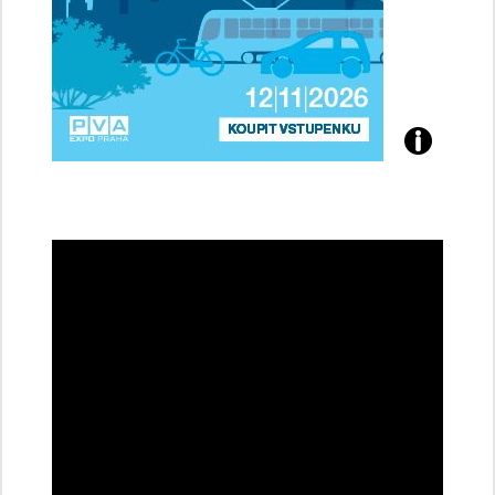
Přijďte
na
konferenci