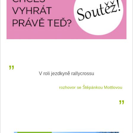
V roli jezdkyně rallycrossu
LEA
 jízdu
rozhovor se Štěpánkou Mottlovou