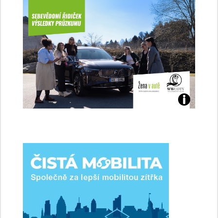
Jaké
jsme
ženy-
řidičky