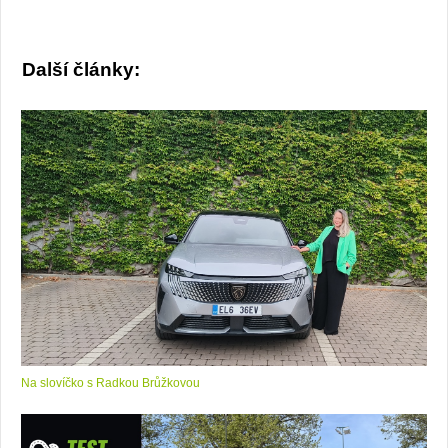
Další články:
Na slovíčko s Radkou Brůžkovou