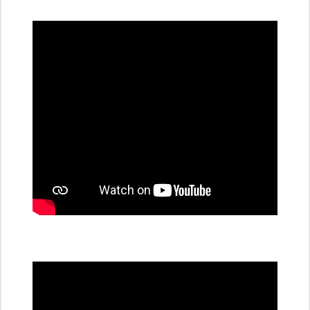
dobíjecí
stanice
PRE