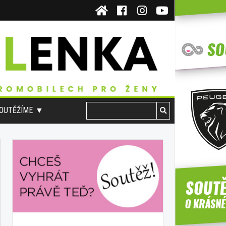
OUTĚŽÍME