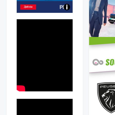
Poznejte
všechny
dobíjecí
stanice
PRE