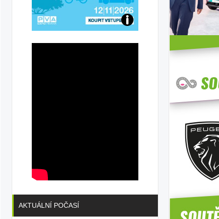
Přijďte
na
konferenci
AKTUÁLNÍ POČASÍ