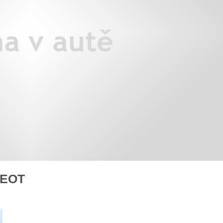
X3: auto roku z pohledu žen
Jak pečovat o auto po zim
Auto mého srdce 2026
rady na
GEOT