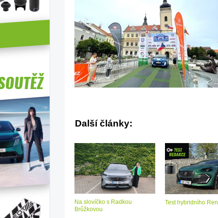
Další články:
Na slovíčko s Radkou
Test hybridního Ren
Brůžkovou