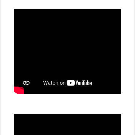
dobíjecí
stanice
PRE