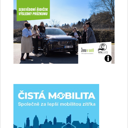
Jaké
jsme
ženy-
řidičky