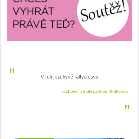
V roli jezdkyně rallycrossu
LEA
 jízdu
rozhovor se Štěpánkou Mottlovou