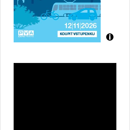
Přijďte
na
konferenci