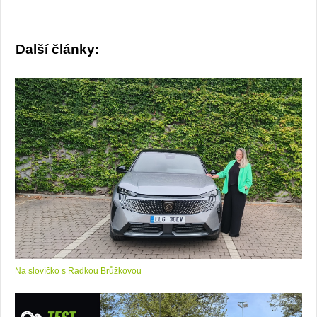
Další články:
Na slovíčko s Radkou Brůžkovou