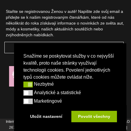
Staňte se registrovanou Ženou v autě! Napište zde svůj email a
přidejte se k našim registrovaným čtenářkám, které od nás
několikrát do roka získávají informace o novinkách ze světa aut,
módy a kosmetiky, našich aktuálních soutěžích nebo
zvýhodněných nabídkách.
ODEBÍRAT
Snažíme se poskytovat služby v co nejvyšší
NAŠI PARTNEŘI
kvalitě, proto naše stránky využívají
technologii cookies. Povolení jednotlivých
typů cookies můžete ovládat níže.
Nezbytné
Nezbytné
Analytické a statistické
Analytické a statistické
Marketingové
Marketingové
Uložit nastavení
Povolit všechny
Internetový magazín Žena v autě vydává vydavatelství Srdce Evropy s.r.o., IČO:
26744007, Bořivojova 17, Praha 3, Tel. : +420 222 726 364 |
Napište nám
|