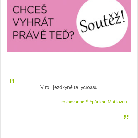
V roli jezdkyně rallycrossu
LEA
 jízdu
rozhovor se Štěpánkou Mottlovou