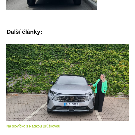
Další články:
Na slovíčko s Radkou Brůžkovou