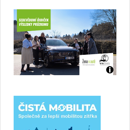
Jaké
jsme
ženy-
řidičky