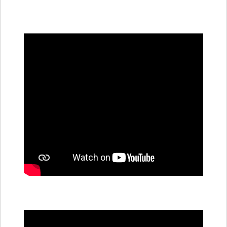
všechny
dobíjecí
stanice
PRE