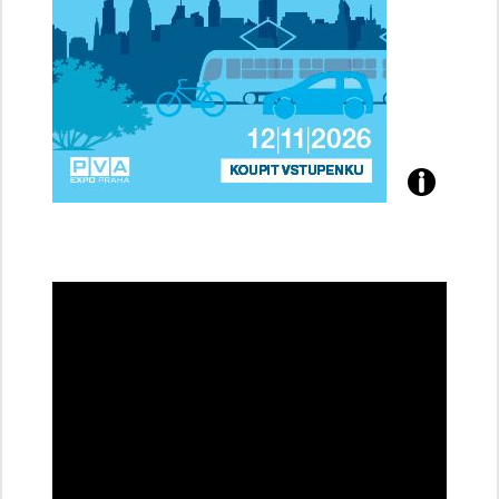
Přijďte
na
konferenci