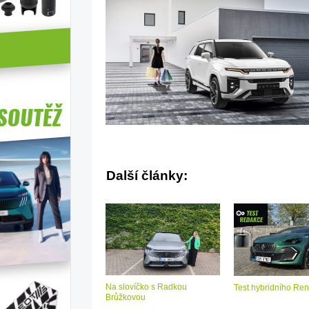
Další články:
Na slovíčko s Radkou
Test hybridního Ren
Brůžkovou