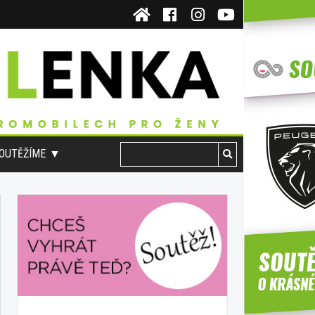
OUTĚŽÍME