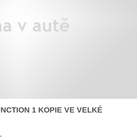
áklady správného poutání
Zabavte děti na cestách
autosedačky
překvapivé rady pro bezpečnou
stručně o autosedačkách
CTION 1 KOPIE VE VELKÉ