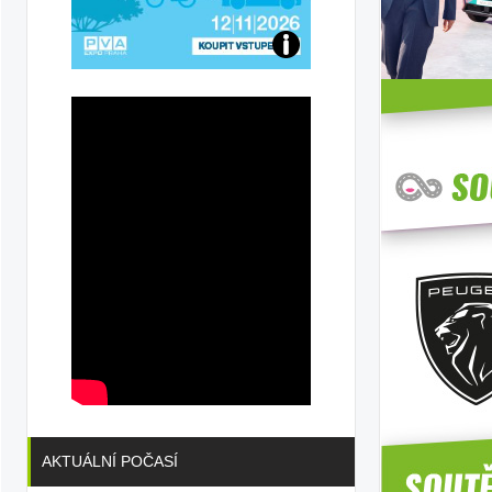
Přijďte
na
konferenci
AKTUÁLNÍ POČASÍ