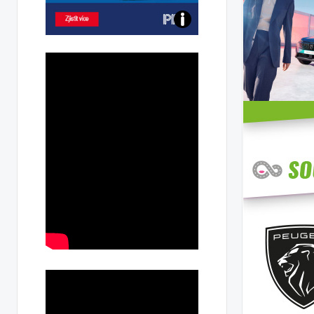
Poznejte
všechny
dobíjecí
stanice
PRE