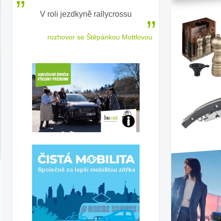
V roli jezdkyně rallycrossu
LEAF od Nissa
ženským a
 jízdu
rozhovor se Štěpánkou Mottlovou
Jaké
jsme
ženy-
řidičky