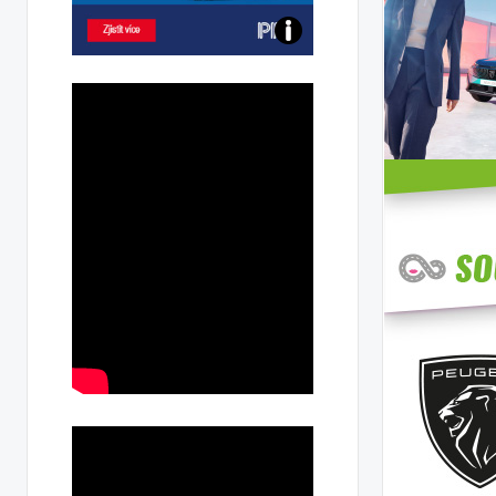
Poznejte
všechny
dobíjecí
stanice
PRE