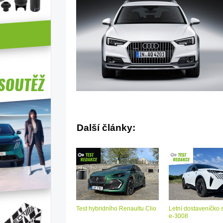
Další články:
Test hybridního Renaultu Clio
Letní dostaveníčko 
e-3008