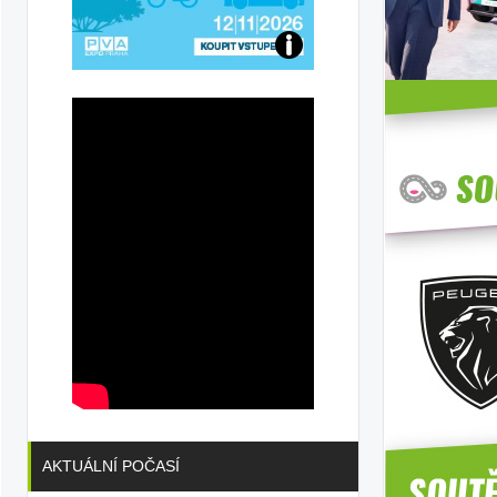
Přijďte
na
konferenci
AKTUÁLNÍ POČASÍ