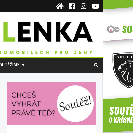
OUTĚŽÍME