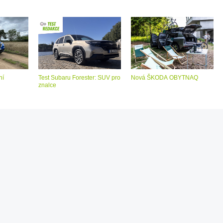
ní
Test Subaru Forester: SUV pro
Nová ŠKODA OBYTNAQ
znalce