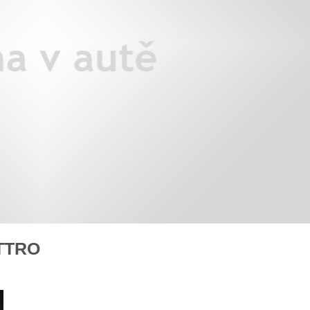
áklady správného poutání
Zabavte děti na cestách
autosedačky
překvapivé rady pro bezpečnou
stručně o autosedačkách
TTRO