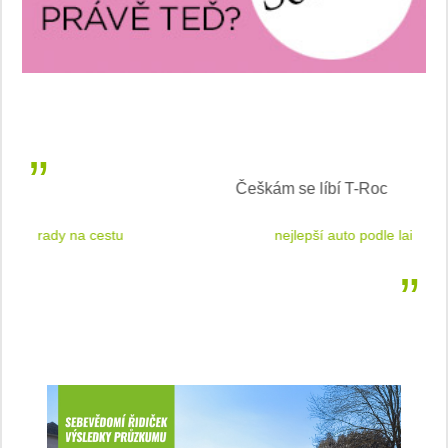
Češkám se líbí T-Roc
 cestu
nejlepší auto podle laické veřejnosti