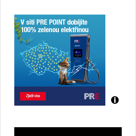
Poznejte
všechny
dobíjecí