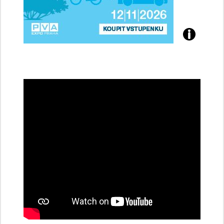
Přijďte
na
konferenci