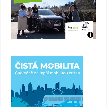
Jaké
jsme
ženy-
řidičky