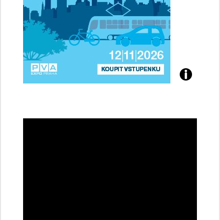
Přijďte
na
konferenci