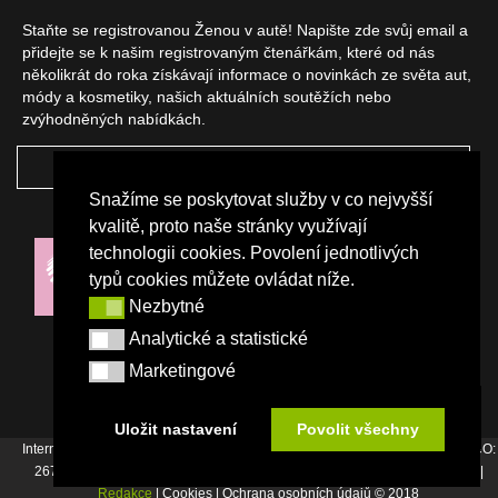
Staňte se registrovanou Ženou v autě! Napište zde svůj email a
přidejte se k našim registrovaným čtenářkám, které od nás
několikrát do roka získávají informace o novinkách ze světa aut,
módy a kosmetiky, našich aktuálních soutěžích nebo
zvýhodněných nabídkách.
ODEBÍRAT
Snažíme se poskytovat služby v co nejvyšší
NAŠI PARTNEŘI
kvalitě, proto naše stránky využívají
technologii cookies. Povolení jednotlivých
typů cookies můžete ovládat níže.
Nezbytné
Nezbytné
Analytické a statistické
Analytické a statistické
Marketingové
Marketingové
Uložit nastavení
Povolit všechny
Internetový magazín Žena v autě vydává vydavatelství Srdce Evropy s.r.o., IČO:
26744007, Bořivojova 17, Praha 3, Tel. : +420 222 726 364 |
Napište nám
|
Redakce
| Cookies | Ochrana osobních údajů © 2018