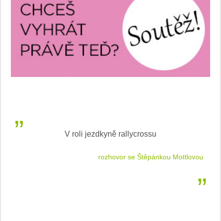
V roli jezdkyně rallycrossu
LEA
 jízdu
rozhovor se Štěpánkou Mottlovou