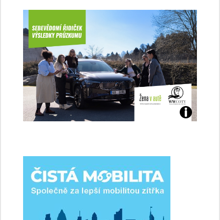
Jaké
jsme
ženy-
řidičky