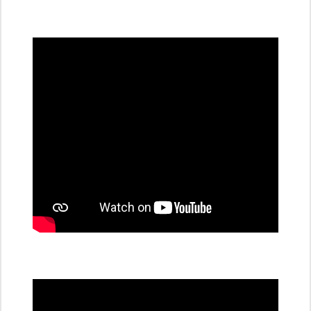
všechny
dobíjecí
stanice
PRE