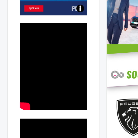
Poznejte
všechny
dobíjecí
stanice
PRE