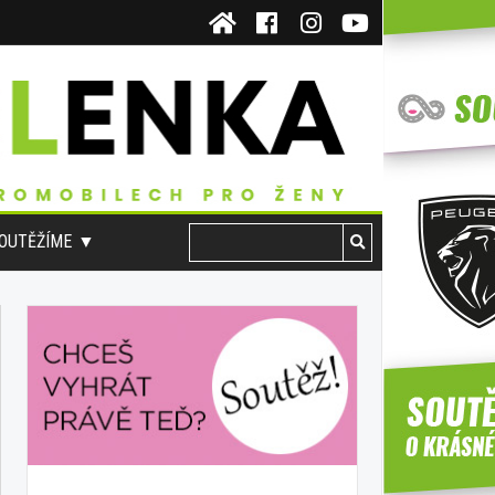
OUTĚŽÍME