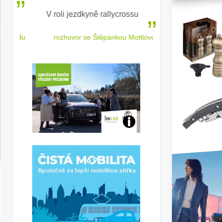
V roli jezdkyně rallycrossu
LEAF od Nissa
ženským a
 jízdu
rozhovor se Štěpánkou Mottlovou
Jaké
jsme
ženy-
řidičky