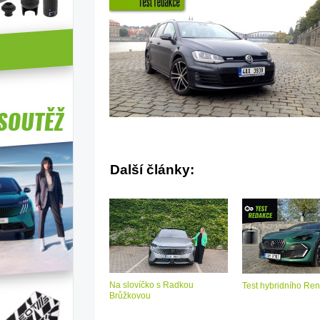
Další články:
Na slovíčko s Radkou
Test hybridního Ren
Brůžkovou