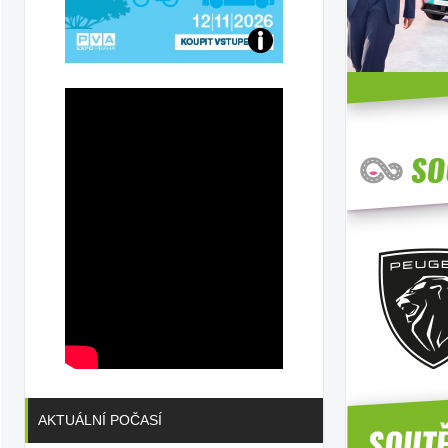
Přijďte
na
konferenci
AKTUÁLNÍ POČASÍ