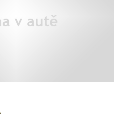
áklady správného poutání
Zabavte děti na cestách
autosedačky
překvapivé rady pro bezpečnou
stručně o autosedačkách