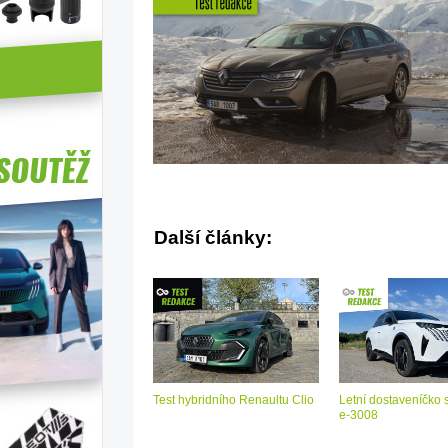
Další články:
Test hybridního Renaultu Clio
Letní dostaveníčko 
e-3008