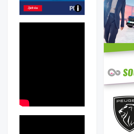
Poznejte
všechny
dobíjecí
stanice
PRE