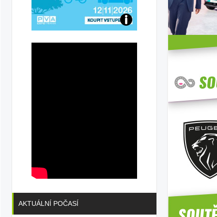
Přijďte
na
konferenci
AKTUÁLNÍ POČASÍ