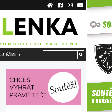
OUTĚŽÍME