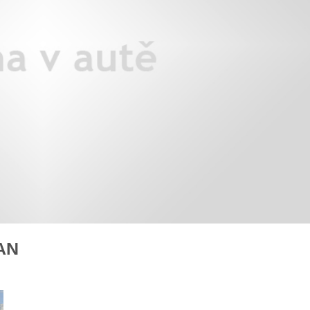
X3: auto roku z pohledu žen
Jak pečovat o auto po zim
Auto mého srdce 2026
rady na
AN