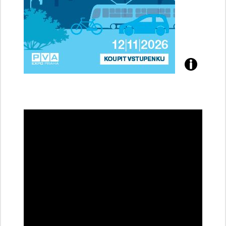
Přijďte
na
konferenci