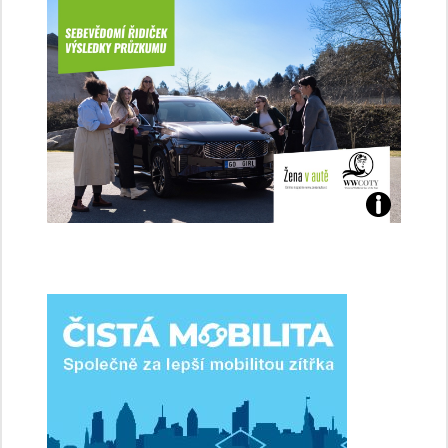
Jaké
jsme
ženy-
řidičky