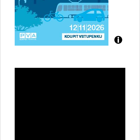
Přijďte
na
konferenci