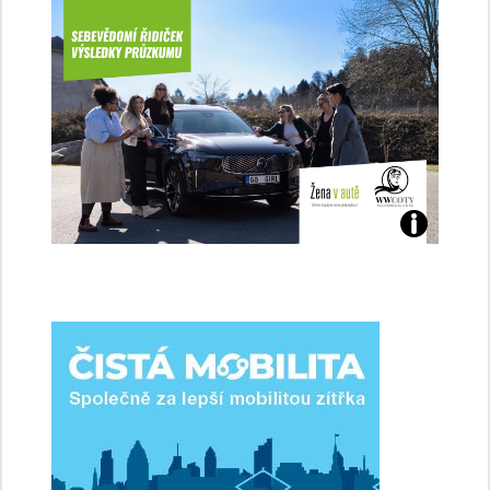
Jaké
jsme
ženy-
řidičky