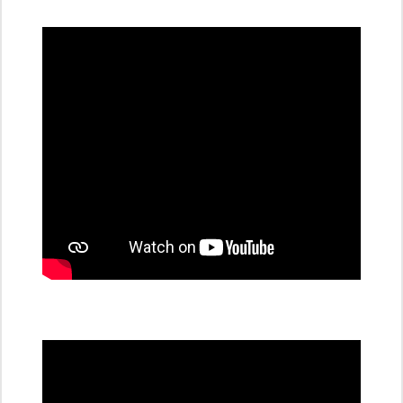
dobíjecí
stanice
PRE