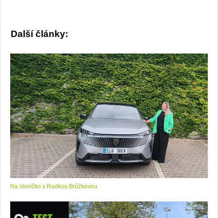
Další články:
Na slovíčko s Radkou Brůžkovou