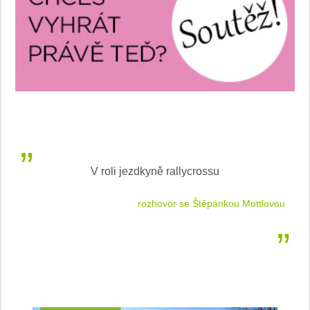
V roli jezdkyně rallycrossu
LEA
 jízdu
rozhovor se Štěpánkou Mottlovou