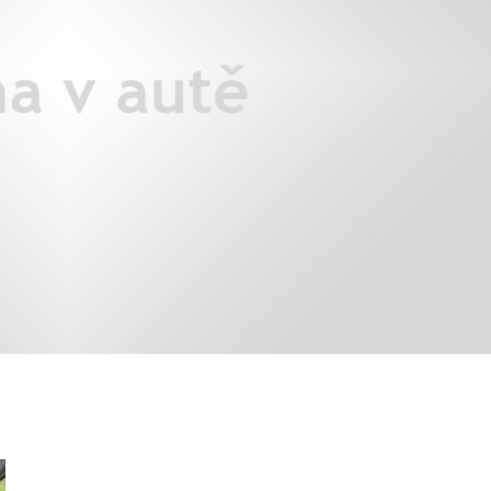
áklady správného poutání
Zabavte děti na cestách
autosedačky
překvapivé rady pro bezpečnou
stručně o autosedačkách