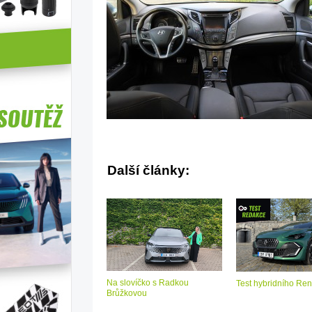
Další články:
Na slovíčko s Radkou
Test hybridního Ren
Brůžkovou