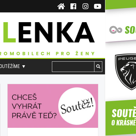
OUTĚŽÍME