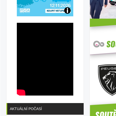
Přijďte
na
konferenci
AKTUÁLNÍ POČASÍ