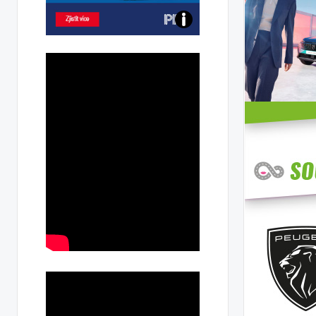
Poznejte
všechny
dobíjecí
stanice
PRE