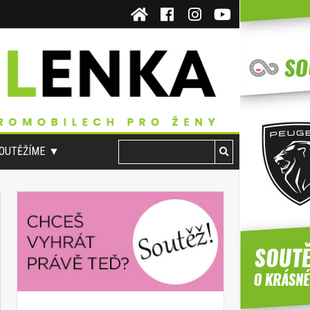
OUTĚŽÍME