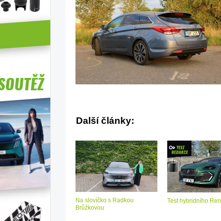
Další články:
Na slovíčko s Radkou
Test hybridního Ren
Brůžkovou