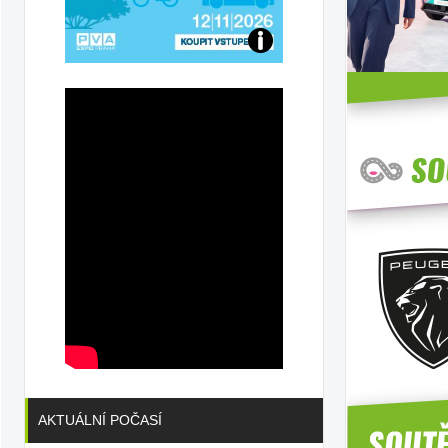
Přijďte
na
konferenci
AKTUÁLNÍ POČASÍ