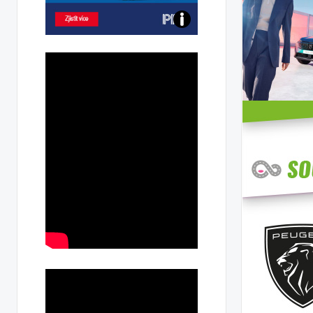
Poznejte
všechny
dobíjecí
stanice
PRE