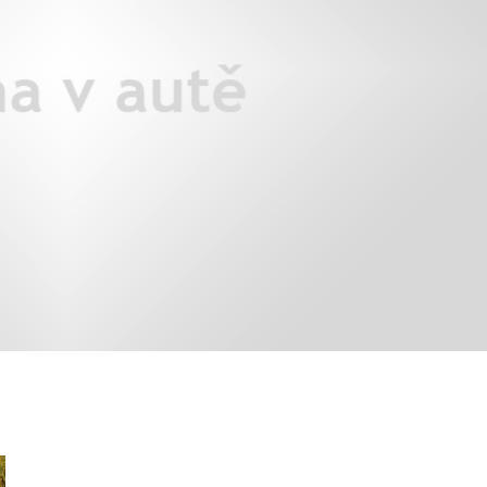
X3: auto roku z pohledu žen
Jak pečovat o auto po zim
Auto mého srdce 2026
rady na