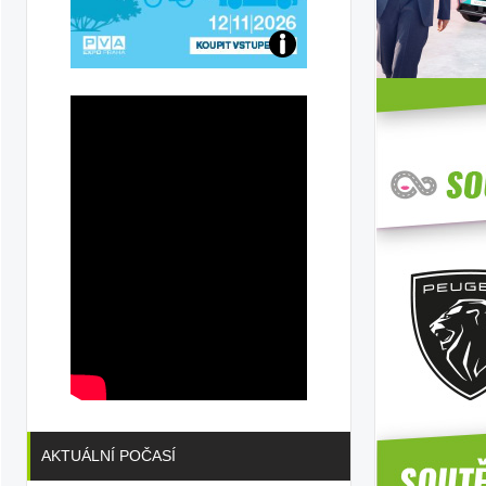
Přijďte
na
konferenci
AKTUÁLNÍ POČASÍ