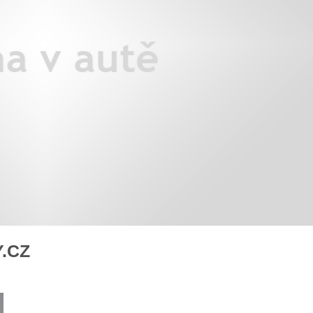
áklady správného poutání
Zabavte děti na cestách
autosedačky
překvapivé rady pro bezpečnou
stručně o autosedačkách
.CZ