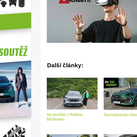
Další články:
Na slovíčko s Radkou
Test hybridního Ren
Brůžkovou