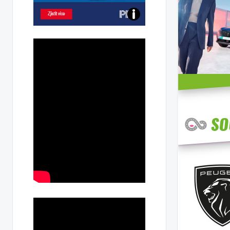
Poznejte
všechny
dobíjecí
stanice
PRE