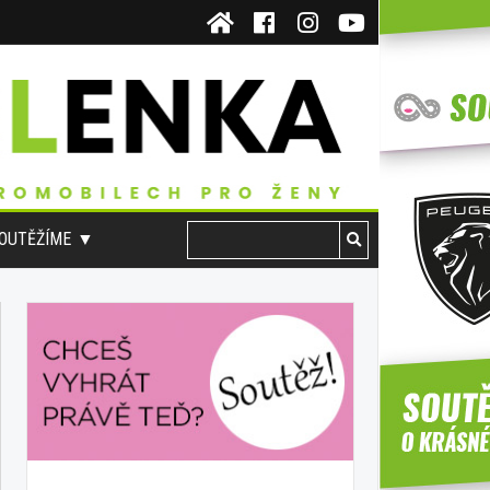
OUTĚŽÍME