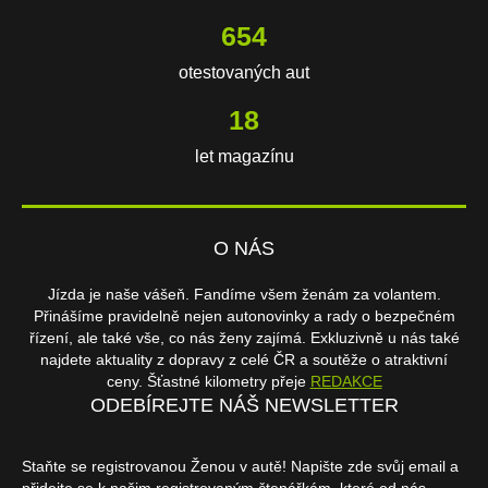
654
otestovaných aut
18
let magazínu
O NÁS
Jízda je naše vášeň. Fandíme všem ženám za volantem.
Přinášíme pravidelně nejen autonovinky a rady o bezpečném
řízení, ale také vše, co nás ženy zajímá. Exkluzivně u nás také
najdete aktuality z dopravy z celé ČR a soutěže o atraktivní
ceny. Šťastné kilometry přeje
REDAKCE
ODEBÍREJTE NÁŠ NEWSLETTER
Staňte se registrovanou Ženou v autě! Napište zde svůj email a
přidejte se k našim registrovaným čtenářkám, které od nás