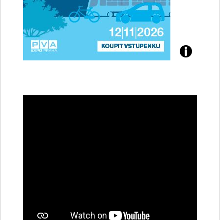
Přijďte
na
konferenci