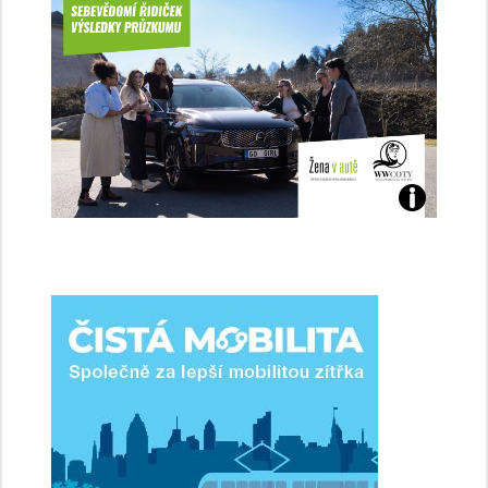
Jaké
jsme
ženy-
řidičky