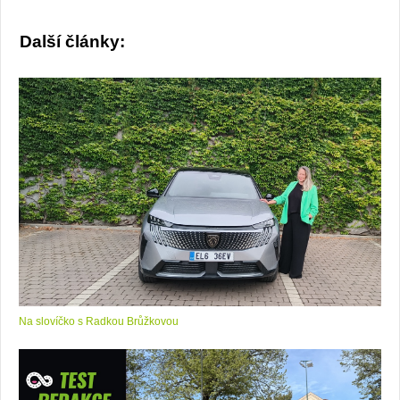
Další články:
Na slovíčko s Radkou Brůžkovou