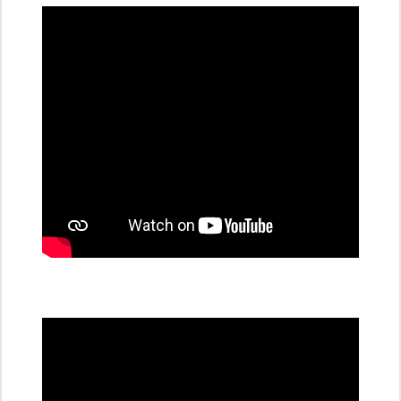
dobíjecí
stanice
PRE