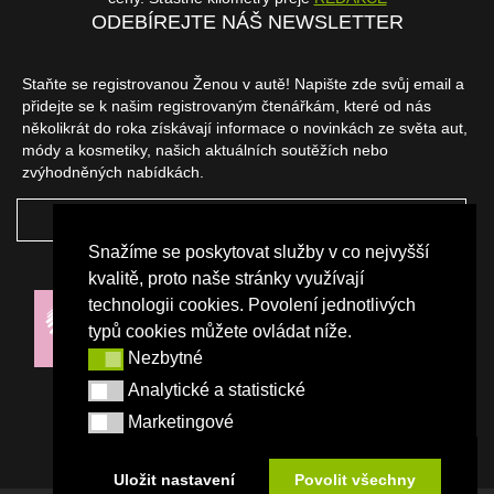
ODEBÍREJTE NÁŠ NEWSLETTER
Staňte se registrovanou Ženou v autě! Napište zde svůj email a
přidejte se k našim registrovaným čtenářkám, které od nás
několikrát do roka získávají informace o novinkách ze světa aut,
módy a kosmetiky, našich aktuálních soutěžích nebo
zvýhodněných nabídkách.
ODEBÍRAT
Snažíme se poskytovat služby v co nejvyšší
NAŠI PARTNEŘI
kvalitě, proto naše stránky využívají
technologii cookies. Povolení jednotlivých
typů cookies můžete ovládat níže.
Nezbytné
Nezbytné
Analytické a statistické
Analytické a statistické
Marketingové
Marketingové
Uložit nastavení
Povolit všechny