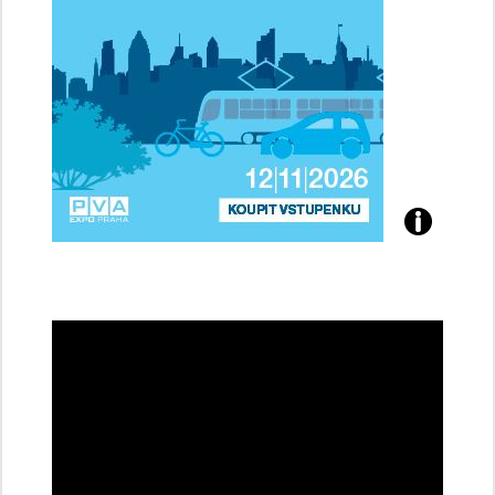
Přijďte
na
konferenci