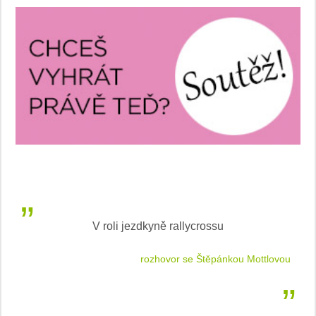
V roli jezdkyně rallycrossu
LEA
 jízdu
rozhovor se Štěpánkou Mottlovou