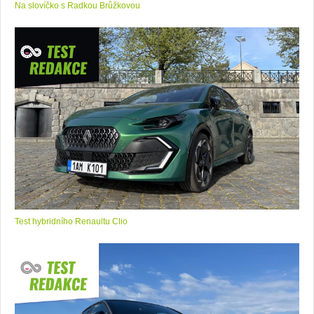
Na slovíčko s Radkou Brůžkovou
Test hybridního Renaultu Clio