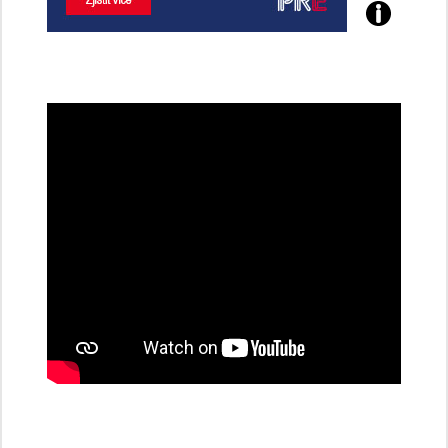
Poznejte
všechny
dobíjecí
stanice
PRE