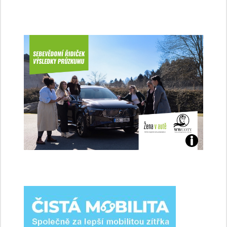
Jaké
jsme
ženy-
řidičky