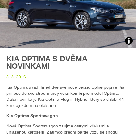
Zdroj
KIA OPTIMA S DVĚMA
foto
NOVINKAMI
auto
3. 3. 2016
Kia
Kia Optima uvádí hned dvě své nové verze. Úplně poprvé Kia
přinese do své střední třídy verzi kombi pro model Optima.
Další novinka je Kia Optima Plug-in Hybrid, který se chlubí 44
km dojezdem na elektřinu.
Kia Optima Sportswagon
Nová Optima Sportswagon zaujme ostrými křivkami a
uhlazenou karoserií. Zatímco přední partie vozu se shodují