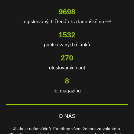
14778
registrovaných čtenářek a fanoušků na FB
2335
publikovaných článků
411
otestovaných aut
11
let magazínu
O NÁS
Jízda je naše vášeň. Fandíme všem ženám za volantem.