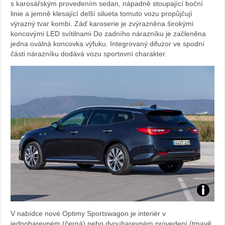
s karosářským provedením sedan, nápadně stoupající boční
linie a jemně klesající delší silueta tomuto vozu propůjčují
výrazný tvar kombi. Záď karoserie je zvýrazněna širokými
koncovými LED svítilnami Do zadního nárazníku je začleněna
jedna oválná koncovka výfuku. Integrovaný difuzor ve spodní
části nárazníku dodává vozu sportovní charakter.
Zdroj:
V nabídce nové Optimy Sportswagon je interiér v
fotoban
jednobarevném (černá) nebo dvoubarevném provedení (tmavě