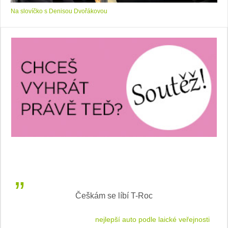
Na slovíčko s Denisou Dvořákovou
Inteligentní průvodce světem elektromobility
jnosti
sleduj náš web ELenka.cz