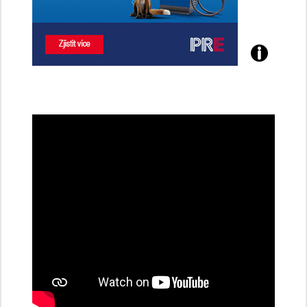
Poznejte
všechny
dobíjecí
stanice
PRE