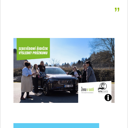
Jaké
jsme
ženy-