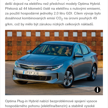
delší dojezd na elektřinu než předchozí modely Optima Hybrid.
Překoná až 44 kilometrů čistě na elektřinu s nulovými emisemi,
za použití hospodárné jednotky 2,0 litru GDI. Cílem vývoje bylo
dosáhnout kombinovaných emisí CO
na úrovni pouhých 49
2
g/km, což by mělo být zárukou nízkých celkových nákladů.
Zdroj:
Optima Plug-in Hybrid nabízí bezproblémové spojení vysoce
fotoban
hospodárného pohonu (elektřina/benzín) a stabilně vysoké