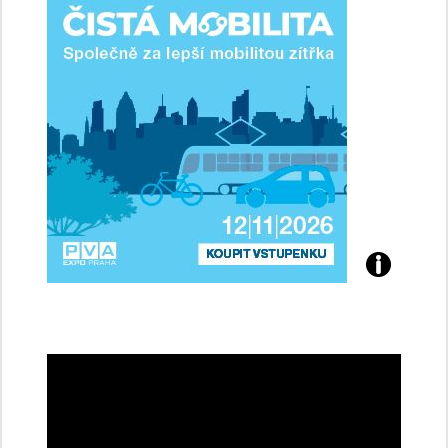
řidičky
Přijďte
na
konferenci