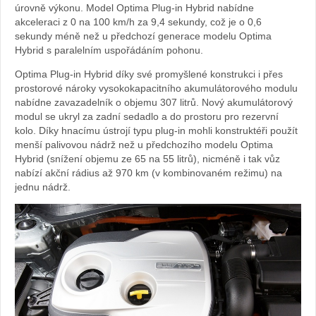
úrovně výkonu. Model Optima Plug-in Hybrid nabídne
automob
akceleraci z 0 na 100 km/h za 9,4 sekundy, což je o 0,6
sekundy méně než u předchozí generace modelu Optima
Kia
Hybrid s paralelním uspořádáním pohonu.
Optima Plug-in Hybrid díky své promyšlené konstrukci i přes
prostorové nároky vysokokapacitního akumulátorového modulu
nabídne zavazadelník o objemu 307 litrů. Nový akumulátorový
modul se ukryl za zadní sedadlo a do prostoru pro rezervní
kolo. Díky hnacímu ústrojí typu plug-in mohli konstruktéři použít
menší palivovou nádrž než u předchozího modelu Optima
Hybrid (snížení objemu ze 65 na 55 litrů), nicméně i tak vůz
nabízí akční rádius až 970 km (v kombinovaném režimu) na
jednu nádrž.