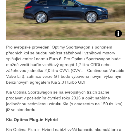
Zdroj:
Pro evropské provedení Optimy Sportswagon s pohonem
fotoban
předních kol se budou nabízet zážehové i vznětové motory
splňující emisní normu Euro 6. Pro Optimu Sportswagon bude
automob
možné zvolit buďto vznětový agregát 1,7 litru CRDi nebo
zážehovou jednotku 2,0 litru CVVL (CVVL – Continuous Variable
Kia
Valve Lift), zatímco verze GT bude vybavena novým výkonným
benzínovým agregátem Kia 2,0 l turbo GDI.
Kia Optima Sportswagon se na evropských trzích začne
prodávat v posledním čtvrtletí roku 2016 a opět nabídne
jedinečnou sedmiletou záruku Kia (s omezením na 150 tis. km)
již ve standardu.
Kia Optima Plug-in Hybrid
Kia Optima Plug-in Hybrid nabízí vyšší kapacitu akumulátoru a