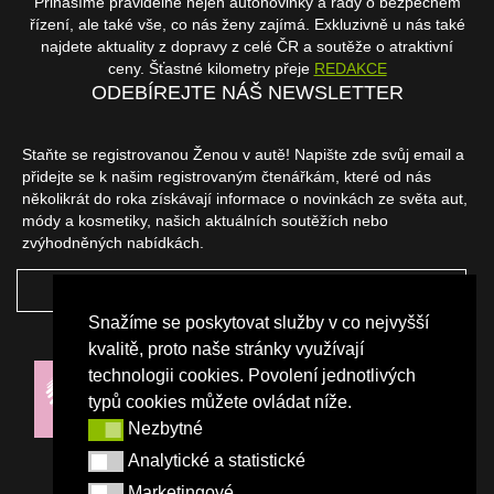
Přinášíme pravidelně nejen autonovinky a rady o bezpečném
řízení, ale také vše, co nás ženy zajímá. Exkluzivně u nás také
najdete aktuality z dopravy z celé ČR a soutěže o atraktivní
ceny. Šťastné kilometry přeje
REDAKCE
ODEBÍREJTE NÁŠ NEWSLETTER
Staňte se registrovanou Ženou v autě! Napište zde svůj email a
přidejte se k našim registrovaným čtenářkám, které od nás
několikrát do roka získávají informace o novinkách ze světa aut,
módy a kosmetiky, našich aktuálních soutěžích nebo
zvýhodněných nabídkách.
ODEBÍRAT
Snažíme se poskytovat služby v co nejvyšší
NAŠI PARTNEŘI
kvalitě, proto naše stránky využívají
technologii cookies. Povolení jednotlivých
typů cookies můžete ovládat níže.
Nezbytné
Nezbytné
Analytické a statistické
Analytické a statistické
Marketingové