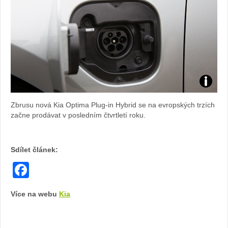
Zdroj:
Zbrusu nová Kia Optima Plug-in Hybrid se na evropských trzích
fotoban
začne prodávat v posledním čtvrtletí roku.
automob
Sdílet článek:
Kia
Facebook
Více na webu
Kia