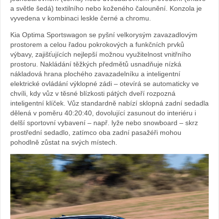
a světle šedá) textilního nebo koženého čalounění. Konzola je
automob
vyvedena v kombinaci leskle černé a chromu.
Kia Optima Sportswagon se pyšní velkorysým zavazadlovým
Kia
prostorem a celou řadou pokrokových a funkčních prvků
výbavy, zajišťujících nejlepší možnou využitelnost vnitřního
prostoru. Nakládání těžkých předmětů usnadňuje nízká
nákladová hrana plochého zavazadelníku a inteligentní
elektrické ovládání výklopné zádi – otevírá se automaticky ve
chvíli, kdy vůz v těsné blízkosti pátých dveří rozpozná
inteligentní klíček. Vůz standardně nabízí sklopná zadní sedadla
dělená v poměru 40:20:40, dovolující zasunout do interiéru i
delší sportovní vybavení – např. lyže nebo snowboard – skrz
prostřední sedadlo, zatímco oba zadní pasažéři mohou
pohodlně zůstat na svých místech.