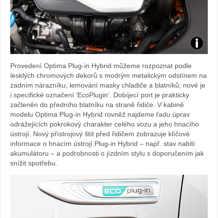
Zdroj:
Provedení Optima Plug-in Hybrid můžeme rozpoznat podle
fotoban
lesklých chromových dekorů s modrým metalickým odstínem na
zadním nárazníku, lemování masky chladiče a blatníků; nové je
automob
i specifické označení ‘EcoPlugin’. Dobíjecí port je prakticky
začleněn do předního blatníku na straně řidiče. V kabině
Kia
modelu Optima Plug-in Hybrid rovněž najdeme řadu úprav
odrážejících pokrokový charakter celého vozu a jeho hnacího
ústrojí. Nový přístrojový štít před řidičem zobrazuje klíčové
informace o hnacím ústrojí Plug-in Hybrid – např. stav nabití
akumulátoru – a podrobnosti o jízdním stylu s doporučením jak
snížit spotřebu.