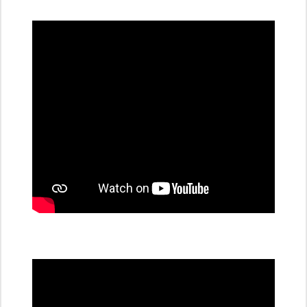
dobíjecí
stanice
PRE