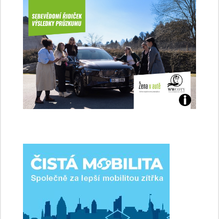
Jaké
jsme
ženy-
řidičky