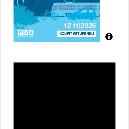
Přijďte
na
konferenci