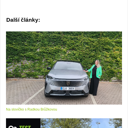
Další články:
Na slovíčko s Radkou Brůžkovou