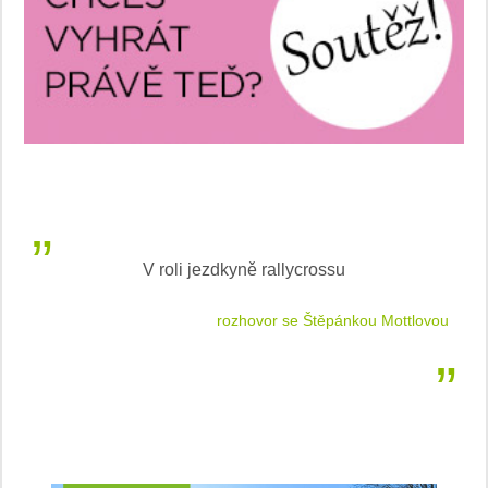
V roli jezdkyně rallycrossu
LEA
 jízdu
rozhovor se Štěpánkou Mottlovou