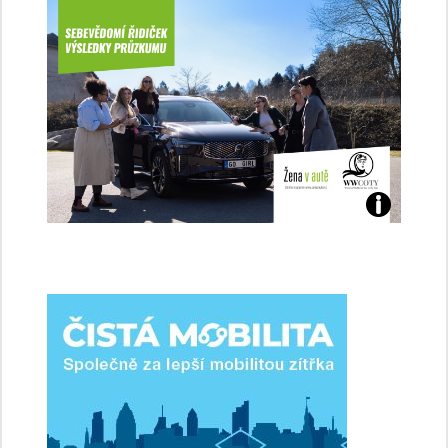
Jaké
jsme
ženy-
řidičky