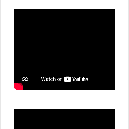
dobíjecí
stanice
PRE