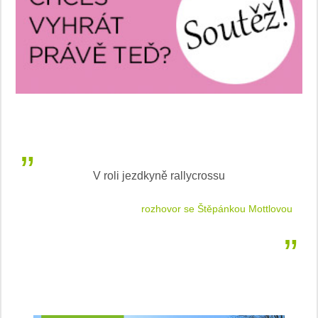
V roli jezdkyně rallycrossu
LEA
 jízdu
rozhovor se Štěpánkou Mottlovou