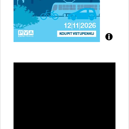
Přijďte
na
konferenci