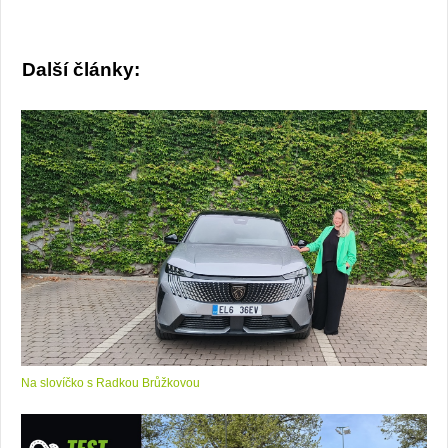
Další články:
Na slovíčko s Radkou Brůžkovou