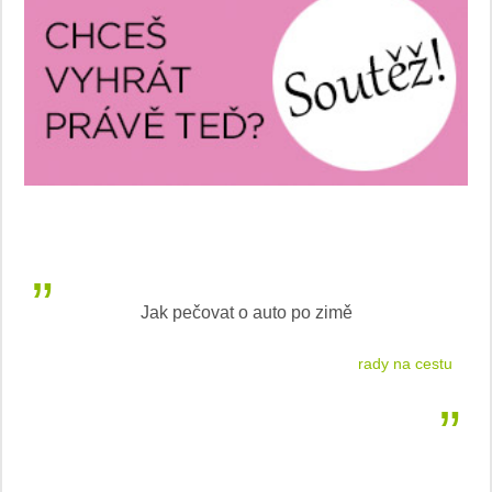
Češkám se líbí T-Roc
 cestu
nejlepší auto podle laické veřejnosti