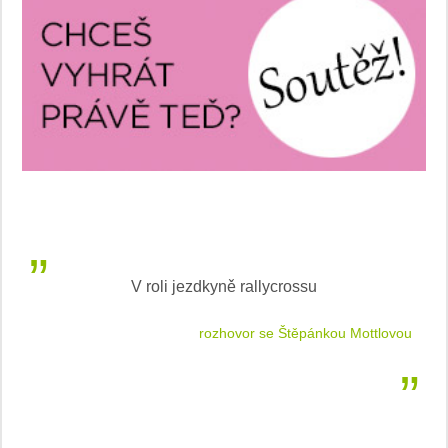
V roli jezdkyně rallycrossu
LEA
 jízdu
rozhovor se Štěpánkou Mottlovou