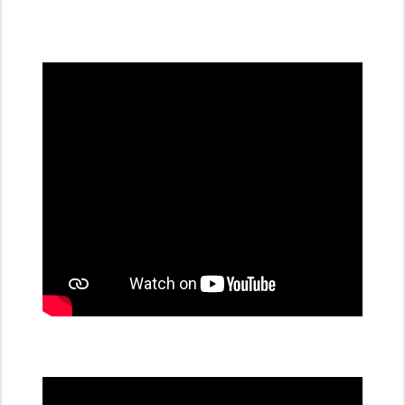
všechny
dobíjecí
stanice
PRE