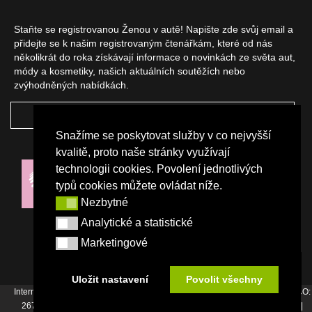
Staňte se registrovanou Ženou v autě! Napište zde svůj email a
přidejte se k našim registrovaným čtenářkám, které od nás
několikrát do roka získávají informace o novinkách ze světa aut,
módy a kosmetiky, našich aktuálních soutěžích nebo
zvýhodněných nabídkách.
ODEBÍRAT
Snažíme se poskytovat služby v co nejvyšší
NAŠI PARTNEŘI
kvalitě, proto naše stránky využívají
technologii cookies. Povolení jednotlivých
typů cookies můžete ovládat níže.
Nezbytné
Nezbytné
Analytické a statistické
Analytické a statistické
Marketingové
Marketingové
Uložit nastavení
Povolit všechny
Internetový magazín Žena v autě vydává vydavatelství Srdce Evropy s.r.o., IČO:
26744007, Bořivojova 17, Praha 3, Tel. : +420 222 726 364 |
Napište nám
|