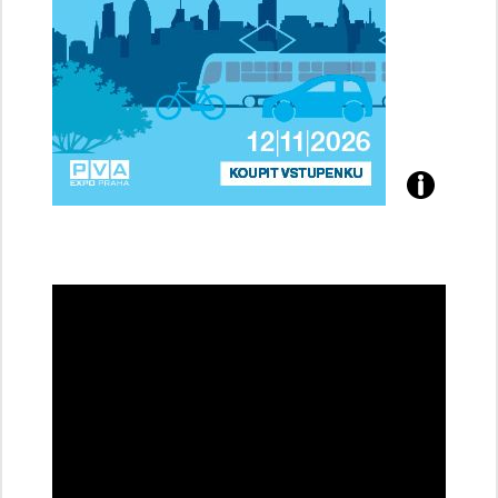
Přijďte
na
konferenci