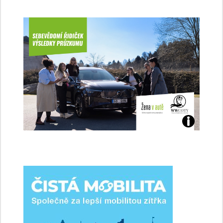
Jaké
jsme
ženy-
řidičky