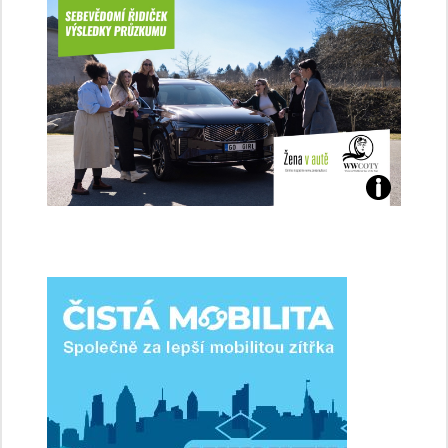
Jaké
jsme
ženy-
řidičky