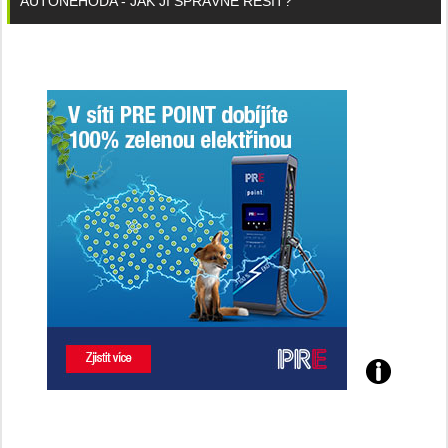
AUTONEHODA - JAK JI SPRÁVNĚ ŘEŠIT?
Poznejte
všechny