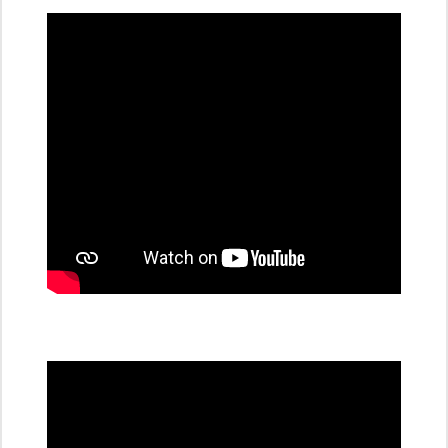
dobíjecí
stanice
PRE