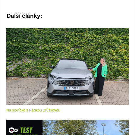
Další články:
Na slovíčko s Radkou Brůžkovou