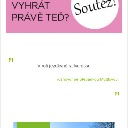
V roli jezdkyně rallycrossu
LEA
 jízdu
rozhovor se Štěpánkou Mottlovou