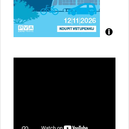
Přijďte
na
konferenci