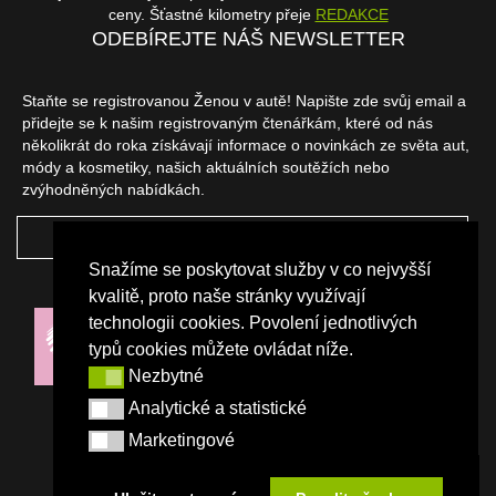
ceny. Šťastné kilometry přeje
REDAKCE
ODEBÍREJTE NÁŠ NEWSLETTER
Staňte se registrovanou Ženou v autě! Napište zde svůj email a
přidejte se k našim registrovaným čtenářkám, které od nás
několikrát do roka získávají informace o novinkách ze světa aut,
módy a kosmetiky, našich aktuálních soutěžích nebo
zvýhodněných nabídkách.
ODEBÍRAT
Snažíme se poskytovat služby v co nejvyšší
NAŠI PARTNEŘI
kvalitě, proto naše stránky využívají
technologii cookies. Povolení jednotlivých
typů cookies můžete ovládat níže.
Nezbytné
Nezbytné
Analytické a statistické
Analytické a statistické
Marketingové
Marketingové