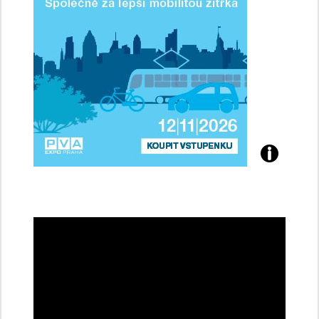
Přijďte
na
konferenci