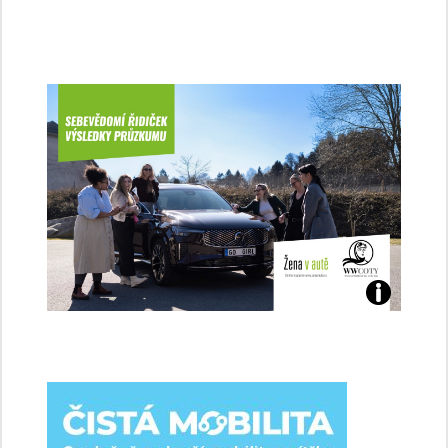
Jaké
jsme
ženy-
řidičky