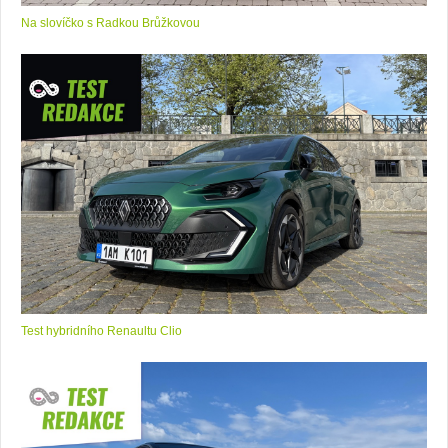
Na slovíčko s Radkou Brůžkovou
Test hybridního Renaultu Clio