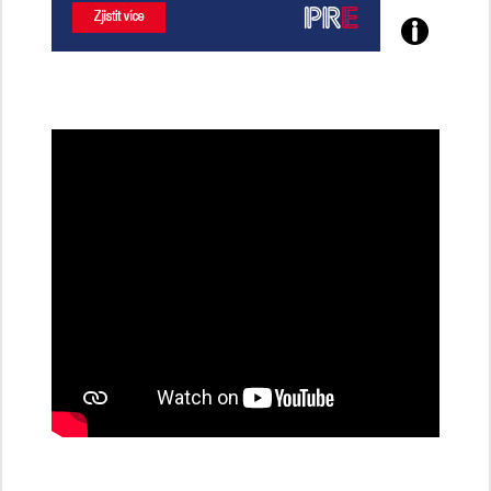
Poznejte
všechny
dobíjecí
stanice
PRE