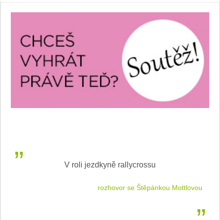
V roli jezdkyně rallycrossu
LEA
 jízdu
rozhovor se Štěpánkou Mottlovou