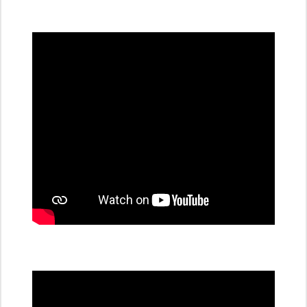
všechny
dobíjecí
stanice
PRE