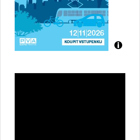
Přijďte
na
konferenci