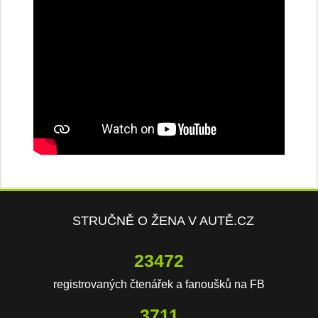
STRUČNĚ O ŽENA V AUTĚ.CZ
23472
registrovaných čtenářek a fanoušků na FB
3711