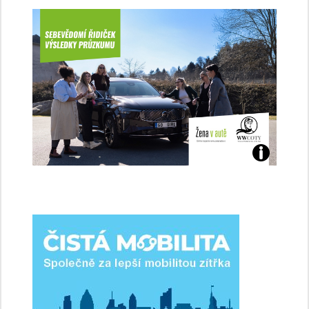
Jaké
jsme
ženy-
řidičky