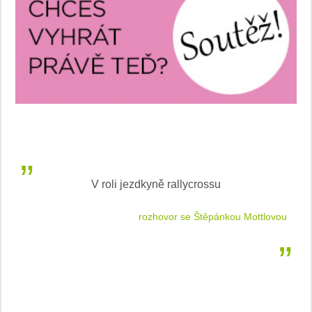
V roli jezdkyně rallycrossu
LEA
 jízdu
rozhovor se Štěpánkou Mottlovou