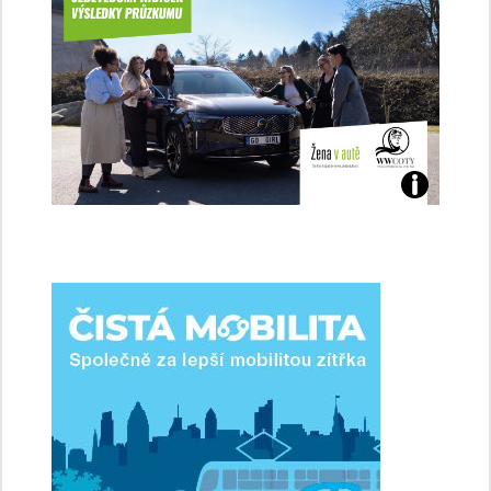
Jaké
jsme
ženy-
řidičky