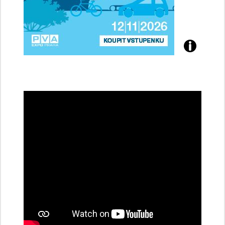
Přijďte
na
konferenci