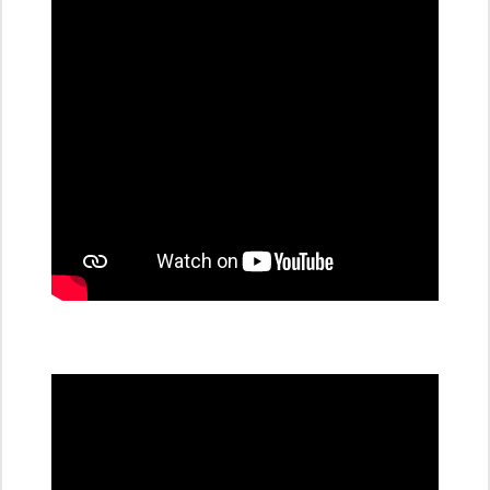
dobíjecí
stanice
PRE