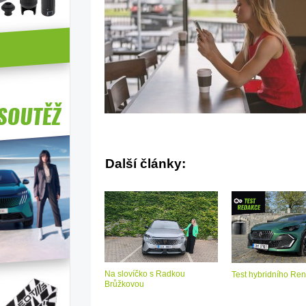
Další články:
Na slovíčko s Radkou
Test hybridního Ren
Brůžkovou