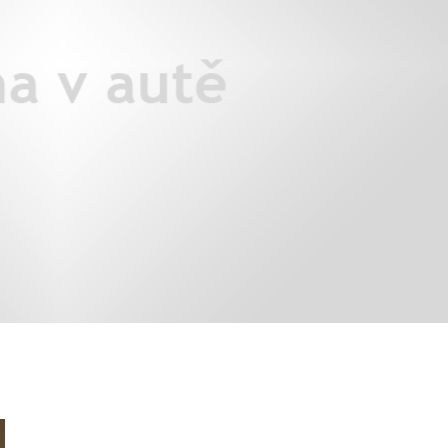
áklady správného poutání
Zabavte děti na cestách
autosedačky
překvapivé rady pro bezpečnou
stručně o autosedačkách