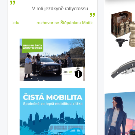
V roli jezdkyně rallycrossu
LEAF od Nissa
ženským a
 jízdu
rozhovor se Štěpánkou Mottlovou
Jaké
jsme
ženy-
řidičky