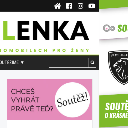
OUTĚŽÍME