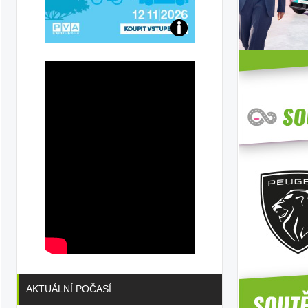
Přijďte
na
konferenci
AKTUÁLNÍ POČASÍ