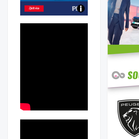
Poznejte
všechny
dobíjecí
stanice
PRE