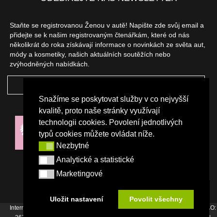
Staňte se registrovanou Ženou v autě! Napište zde svůj email a
přidejte se k našim registrovaným čtenářkám, které od nás
několikrát do roka získávají informace o novinkách ze světa aut,
módy a kosmetiky, našich aktuálních soutěžích nebo
zvýhodněných nabídkách.
ODEBÍRAT
Snažíme se poskytovat služby v co nejvyšší
NAŠI PARTNEŘI
kvalitě, proto naše stránky využívají
technologii cookies. Povolení jednotlivých
typů cookies můžete ovládat níže.
Nezbytné
Nezbytné
Analytické a statistické
Analytické a statistické
Marketingové
Marketingové
Uložit nastavení
Povolit všechny
Internetový magazín Žena v autě vydává vydavatelství Srdce Evropy s.r.o., IČO: