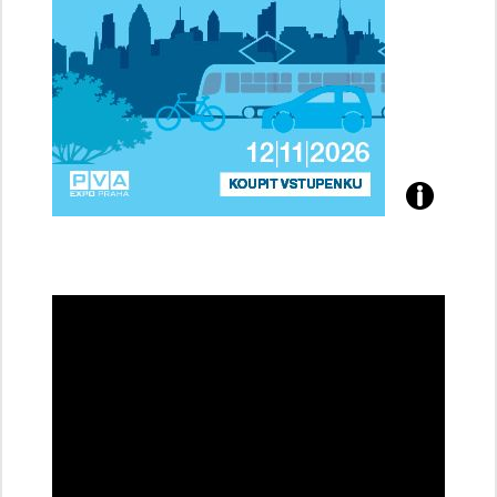
Přijďte
na
konferenci