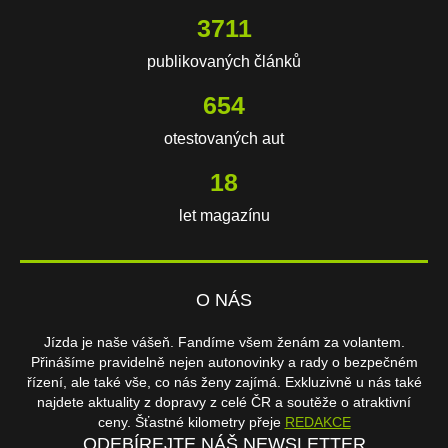
3711
publikovaných článků
654
otestovaných aut
18
let magazínu
O NÁS
Jízda je naše vášeň. Fandíme všem ženám za volantem.
Přinášíme pravidelně nejen autonovinky a rady o bezpečném
řízení, ale také vše, co nás ženy zajímá. Exkluzivně u nás také
najdete aktuality z dopravy z celé ČR a soutěže o atraktivní
ceny. Šťastné kilometry přeje
REDAKCE
ODEBÍREJTE NÁŠ NEWSLETTER