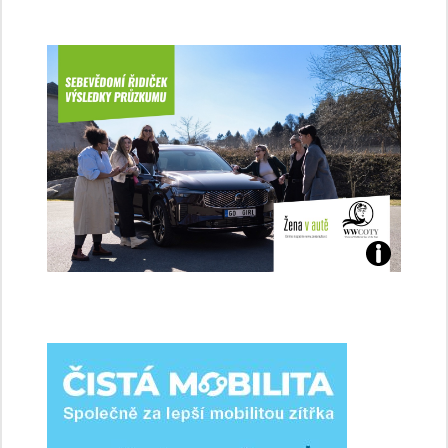
Jaké
jsme
ženy-
řidičky