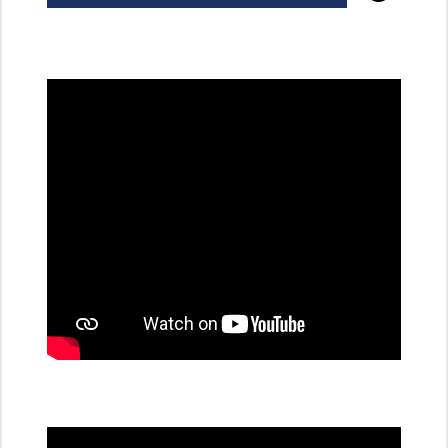
všechny
dobíjecí
stanice
PRE