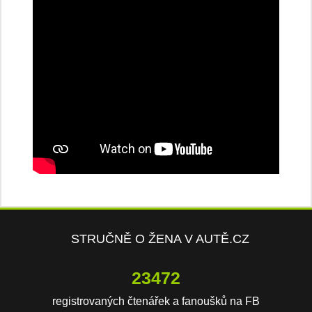
STRUČNĚ O ŽENA V AUTĚ.CZ
23472
registrovaných čtenářek a fanoušků na FB