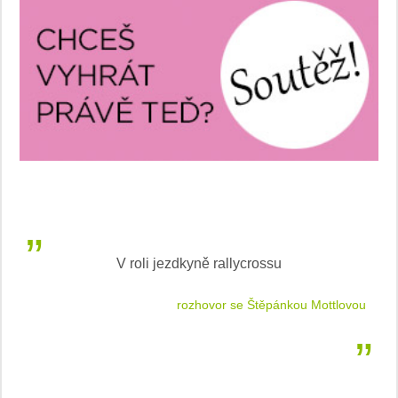
V roli jezdkyně rallycrossu
LEA
 jízdu
rozhovor se Štěpánkou Mottlovou