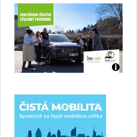
Jaké
jsme
ženy-
řidičky