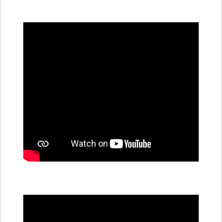
všechny
dobíjecí
stanice
PRE