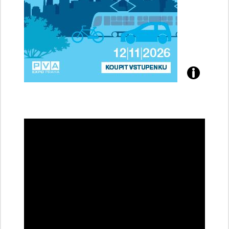
Přijďte
na
konferenci