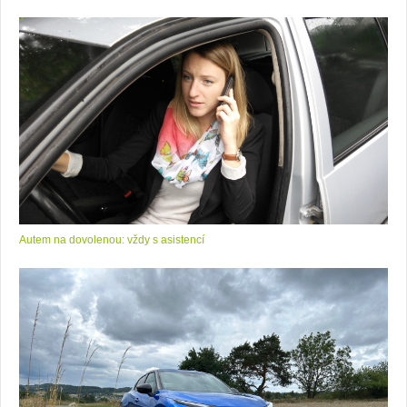
Autem na dovolenou: vždy s asistencí