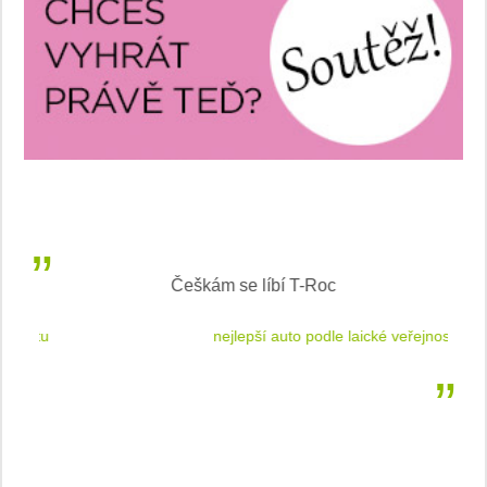
Češkám se líbí T-Roc
 cestu
nejlepší auto podle laické veřejnosti