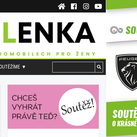
OUTĚŽÍME