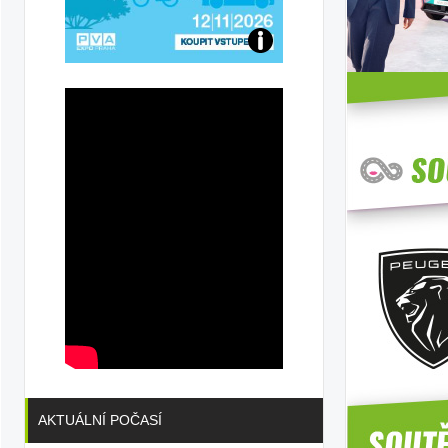
Přijďte
na
konferenci
AKTUÁLNÍ POČASÍ