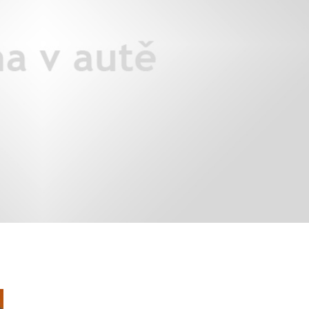
áklady správného poutání
Zabavte děti na cestách
autosedačky
překvapivé rady pro bezpečnou
stručně o autosedačkách