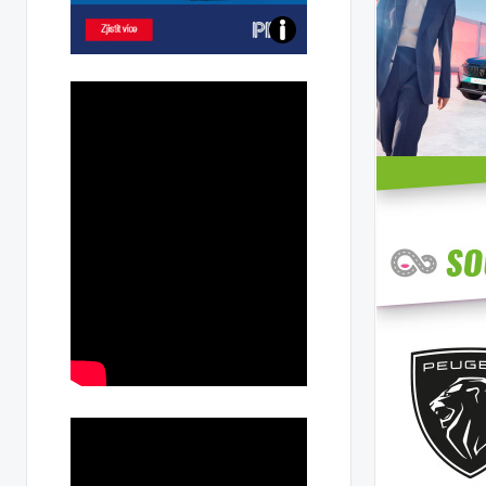
Poznejte
všechny
dobíjecí
stanice
PRE