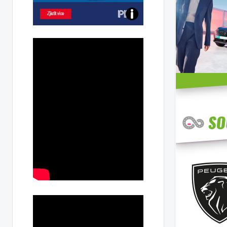
Poznejte
všechny
dobíjecí
stanice
PRE