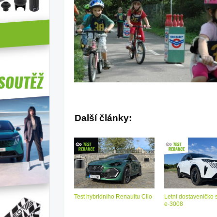
Další články:
Test hybridního Renaultu Clio
Letní dostaveníčko 
e-3008