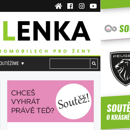
OUTĚŽÍME