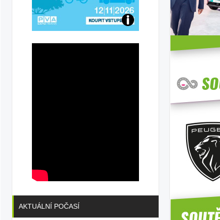
Přijďte
na
konferenci
AKTUÁLNÍ POČASÍ