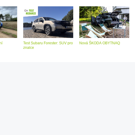
ní
Test Subaru Forester: SUV pro
Nová ŠKODA OBYTNAQ
znalce