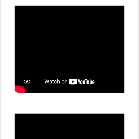
dobíjecí
stanice
PRE