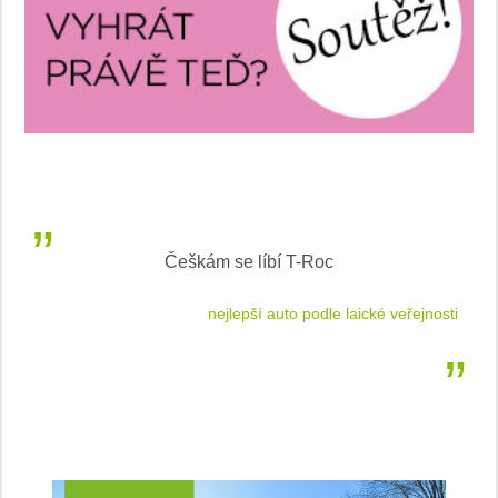
Češkám se líbí T-Roc
 cestu
nejlepší auto podle laické veřejnosti