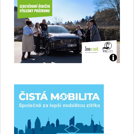
Jaké
jsme
ženy-
řidičky