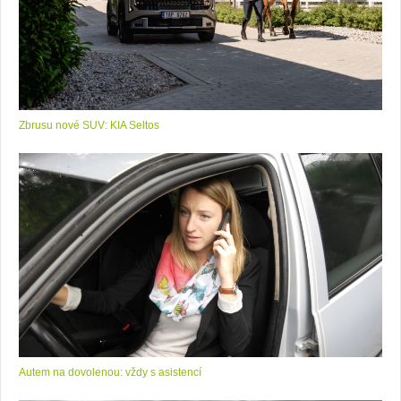
Zbrusu nové SUV: KIA Seltos
Autem na dovolenou: vždy s asistencí