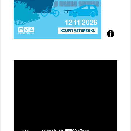
Přijďte
na
konferenci