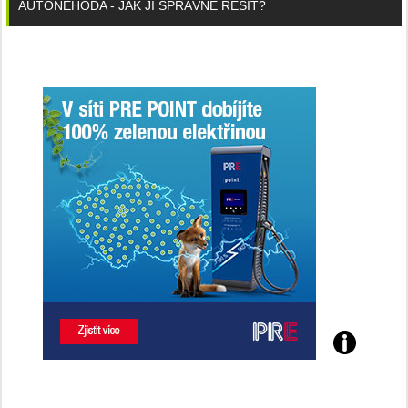
AUTONEHODA - JAK JI SPRÁVNĚ ŘEŠIT?
Poznejte
všechny