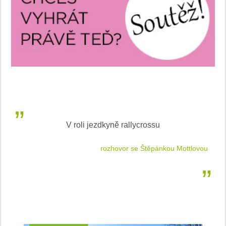
V roli jezdkyně rallycrossu
LEA
 jízdu
rozhovor se Štěpánkou Mottlovou