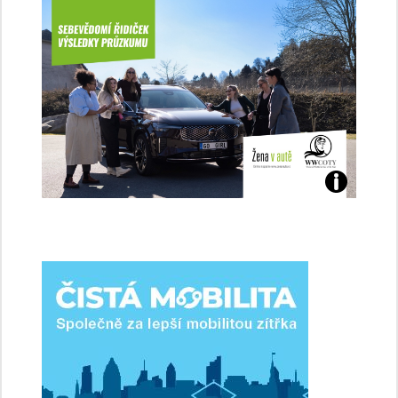
Jaké
jsme
ženy-
řidičky