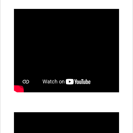
dobíjecí
stanice
PRE