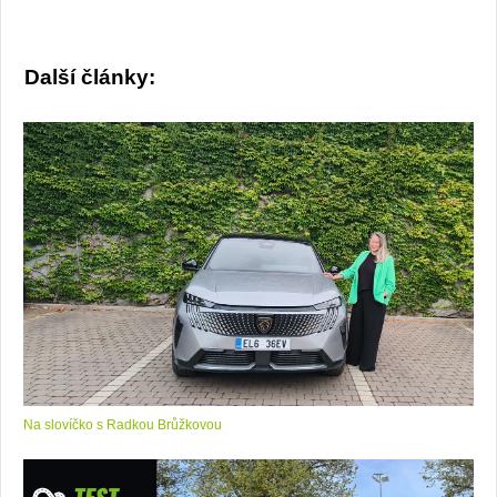
Další články:
Na slovíčko s Radkou Brůžkovou