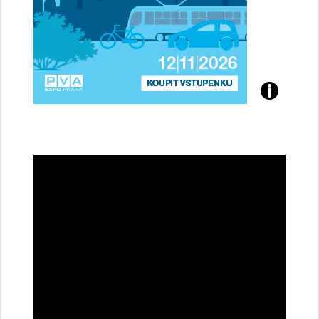
Přijďte
na
konferenci