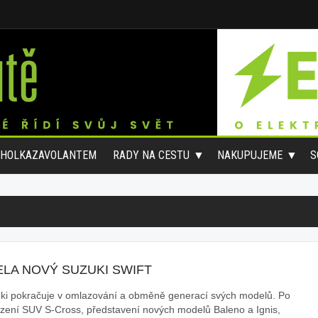
#HOLKAZAVOLANTEM
RADY NA CESTU
NAKUPUJEME
S
ELA NOVÝ SUZUKI SWIFT
ki pokračuje v omlazování a obměně generací svých modelů. Po
zení SUV S-Cross, představení nových modelů Baleno a Ignis,