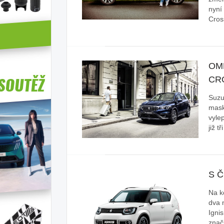
nyní
Cros
OM
CR
Suzu
mask
vylep
již t
S Č
Na k
dva 
Igni
znač