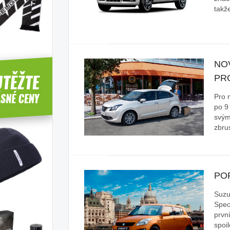
takž
NO
PR
Pro 
po 9
svým
zbru
PO
Suzu
Spec
prvn
spoi