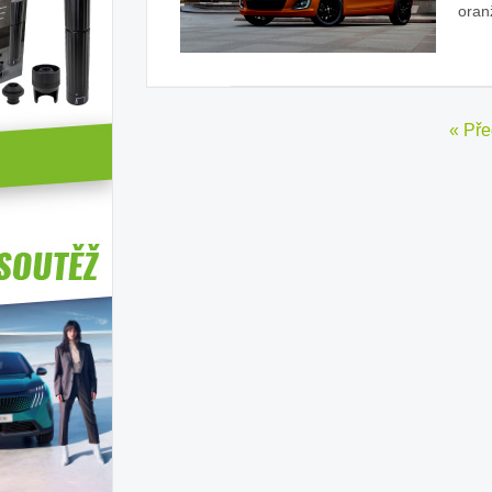
ora
« Pře