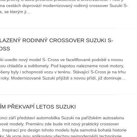
 na cestách doprovází modernizovaný rodinný crossover Suzuki S-
s, se kterým ji…
LAZENÝ RODINNÝ CROSSOVER SUZUKI S-
OSS
ki uvedlo nový model S- Cross ve faceliftované podobě s novou
ou chladiče a světlomety. Pod kapotou nalezneme nové motory,
šeny byly i schopnosti vozu v terénu. Stávající S-Cross je na trhu
ři roky. Modernizované Suzuki přijíždí s novou přídí, jíž dominuje…
ÍM PŘEKVAPÍ LETOS SUZUKI
onci září představí automobilka Suzuki na pařížském autosalonu
nové modely. Premiéru zde bude mít nový praktický crossover
s. Inspirací pro design tohoto modelu byla samotná bohatá historie
ky. Ve voze jsou aplikovány všechny nejmodernější technologie,