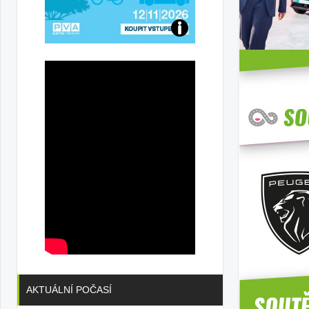
Přijďte
na
konferenci
AKTUÁLNÍ POČASÍ