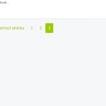
nžové…
dchozí stránka
1
2
3