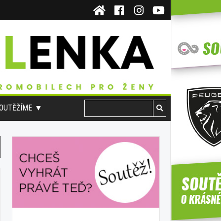
OUTĚŽÍME