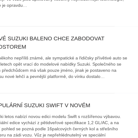
e je opravdu…
VÉ SUZUKI BALENO CHCE ZABODOVAT
OSTOREM
někoho nepříliš známé, ale sympatické a řidičsky přívětivé auto se
 letech opět vrací do modelové nabídky Suzuki. Společného se
 předchůdcem má však pouze jméno, jinak je postaveno na
su nové lehčí a pevnější platformě, do vínku dostalo…
PULÁRNÍ SUZUKI SWIFT V NOVÉM
ki letos nabízí novou edici modelu Swift s rozšířenou výbavou.
iální edice vychází z pětidveřové specifikace 1,2 GL/AC, a na
í pohled se pozná podle 16palcových černých kol a střešního
leru na zádi vozu. Vůz je nepřehlédnutelný ve speciální