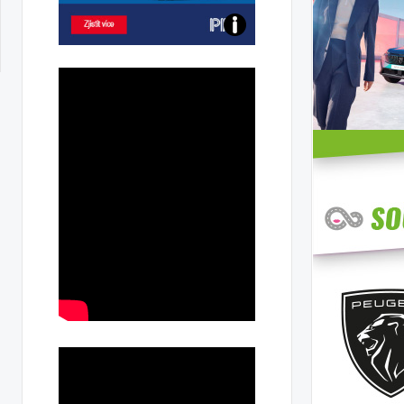
Poznejte
všechny
dobíjecí
stanice
PRE