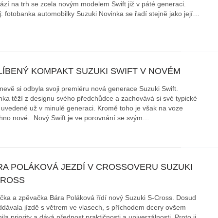
hází na trh se zcela novým modelem Swift již v páté generaci.
j: fotobanka automobilky Suzuki Novinka se řadí stejně jako její…
X3: auto roku z pohledu žen
Jak pečovat o auto po zim
Auto mého srdce 2026
rady na
LÍBENÝ KOMPAKT SUZUKI SWIFT V NOVÉM
nevě si odbyla svoji premiéru nová generace Suzuki Swift.
nka těží z designu svého předchůdce a zachovává si své typické
e, uvedené už v minulé generaci. Kromě toho je však na voze
hno nové. Nový Swift je ve porovnání se svým…
RA POLÁKOVÁ JEZDÍ V CROSSOVERU SUZUKI
CROSS
čka a zpěvačka Bára Poláková řídí nový Suzuki S-Cross. Dosud
ddávala jízdě s větrem ve vlasech, s příchodem dcery ovšem
la priority a dává přednost praktičnosti a univerzálnosti. Proto ji