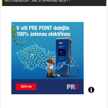
AUTONEHODA - JAK JI SPRÁVNĚ ŘEŠIT?
Poznejte
všechny