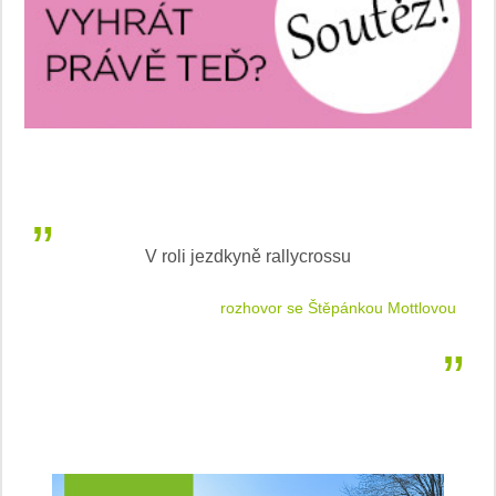
V roli jezdkyně rallycrossu
LEA
 jízdu
rozhovor se Štěpánkou Mottlovou