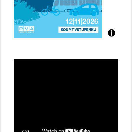
Přijďte
na
konferenci