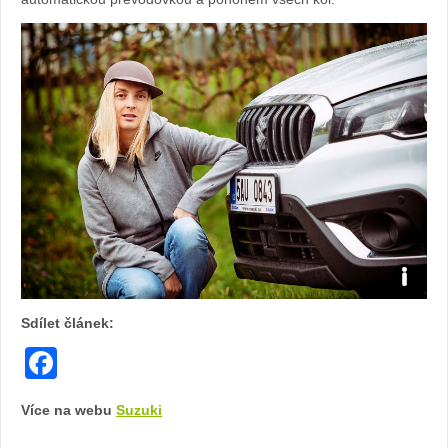
Zdroj:
Sdílet článek:
fotoban
Facebook
automob
Více na webu
Suzuki
Suzuki