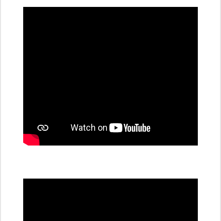
dobíjecí
stanice
PRE