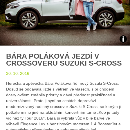
Zdroj
BÁRA POLÁKOVÁ JEZDÍ V
foto
CROSSOVERU SUZUKI S-CROSS
auto
30. 10. 2016
Suzu
Herečka a zpěvačka Bára Poláková řídí nový Suzuki S-Cross.
Dosud se oddávala jízdě s větrem ve vlasech, s příchodem
dcery ovšem změnila priority a dává přednost praktičnosti a
univerzálnosti. Proto ji nyní na cestách doprovází
modernizovaný rodinný crossover Suzuki S-Cross, se kterým ji
potkáte mimo jiné na aktuálním koncertním turné „Kdo je tady
víc než ty Tour 2016“. Bára si vybrala vůz v bílé barvě ve
výbavě Elegance Lux s benzinovým motorem 1.4 BoosterJet a
automatickou převodovkou a pohonem všech kol.