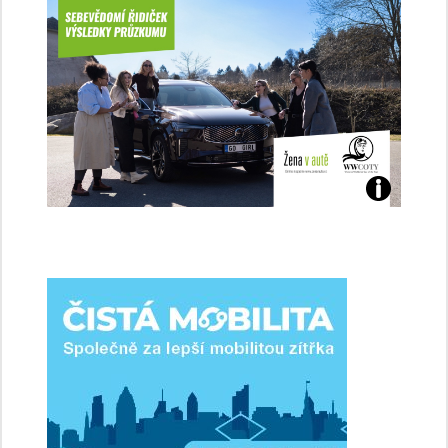
Jaké
jsme
ženy-
řidičky