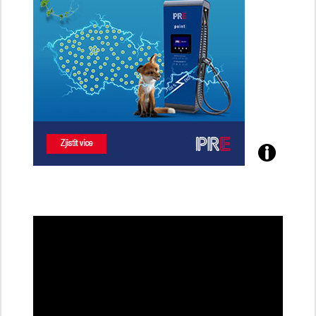
Poznejte
všechny
dobíjecí
stanice
PRE