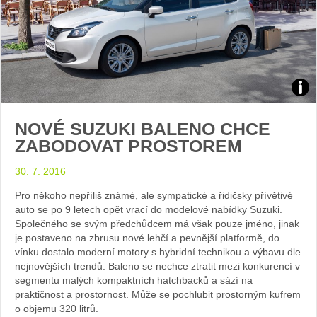
Zdroj
NOVÉ SUZUKI BALENO CHCE
foto
ZABODOVAT PROSTOREM
auto
30. 7. 2016
Suzu
Pro někoho nepříliš známé, ale sympatické a řidičsky přívětivé
auto se po 9 letech opět vrací do modelové nabídky Suzuki.
Společného se svým předchůdcem má však pouze jméno, jinak
je postaveno na zbrusu nové lehčí a pevnější platformě, do
vínku dostalo moderní motory s hybridní technikou a výbavu dle
nejnovějších trendů. Baleno se nechce ztratit mezi konkurencí v
segmentu malých kompaktních hatchbacků a sází na
praktičnost a prostornost. Může se pochlubit prostorným kufrem
o objemu 320 litrů.