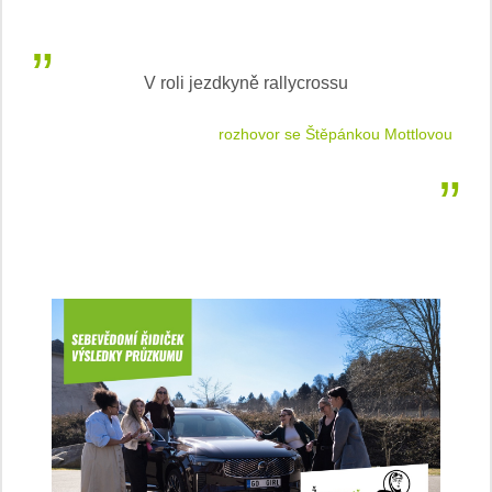
V roli jezdkyně rallycrossu
LEA
 jízdu
rozhovor se Štěpánkou Mottlovou