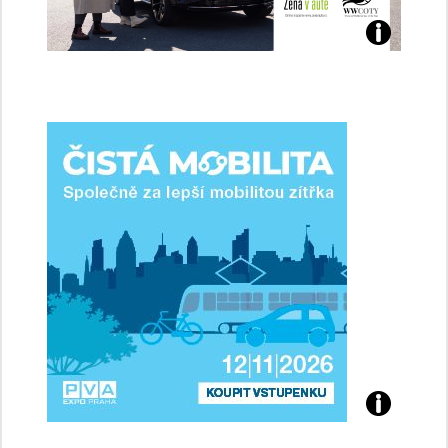
Jaké
jsme
ženy-
řidičky
Přijďte