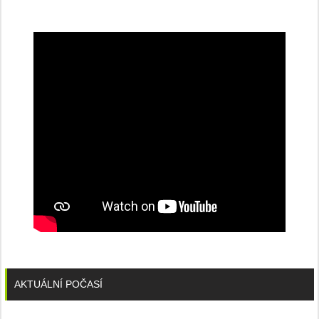
na
konferenci
AKTUÁLNÍ POČASÍ