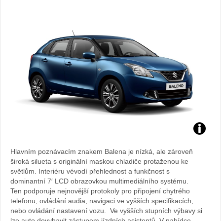
Zdroj:
Hlavním poznávacím znakem Balena je nízká, ale zároveň
fotoban
široká silueta s originální maskou chladiče protaženou ke
světlům. Interiéru vévodí přehlednost a funkčnost s
automob
dominantní 7′ LCD obrazovkou multimediálního systému.
Ten podporuje nejnovější protokoly pro připojení chytrého
Suzuki
telefonu, ovládání audia, navigaci ve vyšších specifikacích,
nebo ovládání nastavení vozu. Ve vyšších stupních výbavy si
lze auto dovybavit zástupem jízdních asistentů. V nabídce