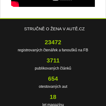
STRUČNĚ O ŽENA V AUTĚ.CZ
23472
registrovaných čtenářek a fanoušků na FB
3711
publikovaných článků
654
otestovaných aut
18
let magazínu