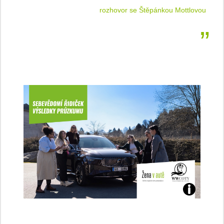
 jízdu
rozhovor se Štěpánkou Mottlovou
Jaké
jsme