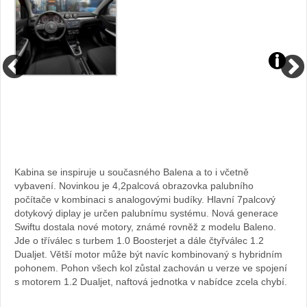
Kabina se inspiruje u současného Balena a to i včetně
vybavení. Novinkou je 4,2palcová obrazovka palubního
počítače v kombinaci s analogovými budíky. Hlavní 7palcový
dotykový diplay je určen palubnímu systému. Nová generace
Swiftu dostala nové motory, známé rovněž z modelu Baleno.
Jde o tříválec s turbem 1.0 Boosterjet a dále čtyřválec 1.2
Dualjet. Větší motor může být navíc kombinovaný s hybridním
pohonem. Pohon všech kol zůstal zachován u verze ve spojení
s motorem 1.2 Dualjet, naftová jednotka v nabídce zcela chybí.