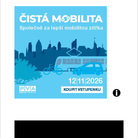
ženy-
řidičky
Přijďte
na
konferenci