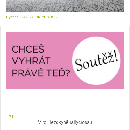
Hybridní SUV SUZUKI ACROSS
V roli jezdkyně rallycrossu
LEA