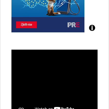
Poznejte
všechny
dobíjecí
stanice
PRE