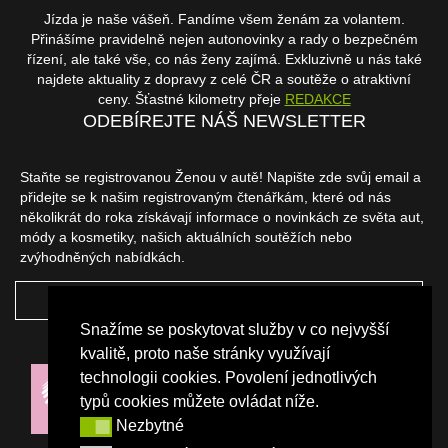
Jízda je naše vášeň. Fandíme všem ženám za volantem.
Přinášíme pravidelně nejen autonovinky a rady o bezpečném
řízení, ale také vše, co nás ženy zajímá. Exkluzivně u nás také
najdete aktuality z dopravy z celé ČR a soutěže o atraktivní
ceny. Šťastné kilometry přeje
REDAKCE
ODEBÍREJTE NÁŠ NEWSLETTER
Staňte se registrovanou Ženou v autě! Napište zde svůj email a
přidejte se k našim registrovaným čtenářkám, které od nás
několikrát do roka získávají informace o novinkách ze světa aut,
módy a kosmetiky, našich aktuálních soutěžích nebo
zvýhodněných nabídkách.
ODEBÍRAT
Snažíme se poskytovat služby v co nejvyšší
NAŠI PARTNEŘI
kvalitě, proto naše stránky využívají
technologii cookies. Povolení jednotlivých
typů cookies můžete ovládat níže.
Nezbytné
Nezbytné