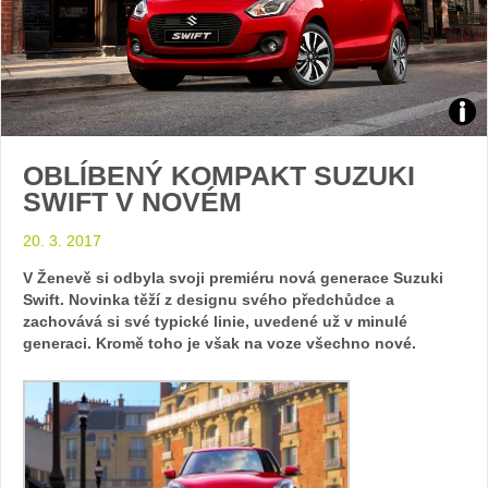
Zdroj
OBLÍBENÝ KOMPAKT SUZUKI
foto
SWIFT V NOVÉM
auto
20. 3. 2017
Suzu
V Ženevě si odbyla svoji premiéru nová generace Suzuki
Swift. Novinka těží z designu svého předchůdce a
zachovává si své typické linie, uvedené už v minulé
generaci. Kromě toho je však na voze všechno nové.