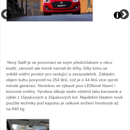
Zdroj:
Zdroj:
fotobanka
fotoban
automobilky
automob
Suzuki
Suzuki
Nový Swift je ve porovnání se svým předchůdcem o něco
kratší, zároveň ale mírně narostl do šířky. Díky tomu se
zvětšil vnitřní prostor pro cestující a zavazadelník. Základní
objem kufru povyrostl na 254 litrů, což je o 44 litrů více oproti
minulé generaci. Novinkou ve výbavě jsou LEDkové hlavní i
koncové svítilny. Výrobce slibuje sedm odstínů laku karoserie a
výběr z 15palcových a 16palcových kol. Největším kladem nově
použité techniky pod kapotou je celkové snížení hmotnosti až
na 840 kg.