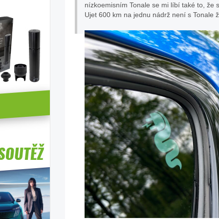
nízkoemisním Tonale se mi líbí také to, že
Ujet 600 km na jednu nádrž není s Tonale 