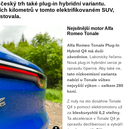
český trh také plug-in hybridní variantu.
Plug
ích kilometrů v tomto elektrifikovaném SUV,
stovala.
In
Nejsilnější motor Alfa
Romeo Tonale
Hybr
Alfa Romeo Tonale Plug-In
Q4
Hybrid Q4 má duši
závodnice.
Lakonicky řečeno.
Nová plug-in hybridní verze je
opravdu čiperná. Aby také ne,
tato nízkoemisní varianta
nabízí u Tonale vůbec
nejvyšší výkon – celkem 280
koní.
Z nuly na sto dosáhne Tonale
Q4 s pomocí elektromotoru už
za
bleskurychlé 6,2 vteřiny.
Ta akcelerace v Tonale Q4 je
opravdu dechberoucí a vytváří