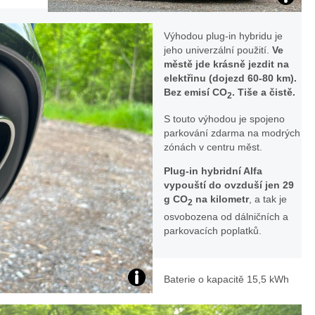
Te
st
Výhodou plug-in hybridu je
jeho univerzální použití.
Ve
městě jde krásně jezdit na
Alf
elektřinu (dojezd 60-80 km).
Bez emisí CO
. Tiše a čistě.
2
a
S touto výhodou je spojeno
R
parkování zdarma na modrých
zónách v centru měst.
o
Plug-in hybridní Alfa
vypouští do ovzduší jen 29
m
g CO
na kilometr
, a tak je
2
osvobozena od dálničních a
eo
parkovacích poplatků.
To
Baterie o kapacitě 15,5 kWh
U
na