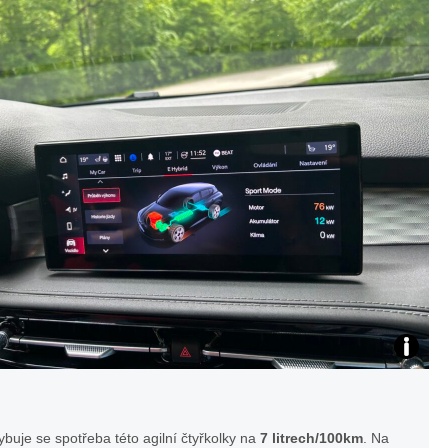
Tonale
le
Plug-
Pl
In
ug
Hybrid
-In
Q4
Hy
jsou
bri
koncovky
d
výfuků
Q
Te
opravdové
4
st
buje se spotřeba této agilní čtyřkolky na
7 litrech/100km
. Na
Alf