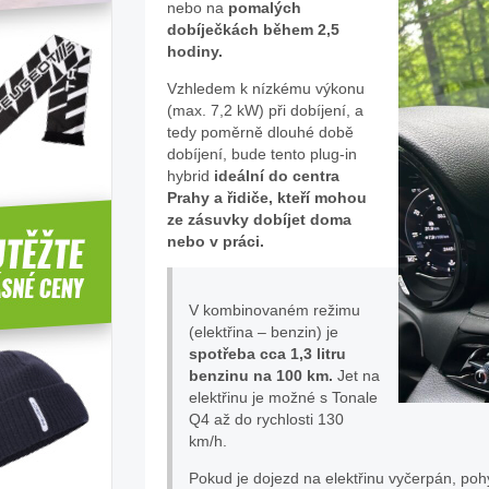
nebo na
pomalých
dobíječkách během 2,5
hodiny.
Vzhledem k nízkému výkonu
(max. 7,2 kW) při dobíjení, a
tedy poměrně dlouhé době
dobíjení, bude tento plug-in
hybrid
ideální do centra
Prahy a řidiče, kteří mohou
ze zásuvky dobíjet doma
nebo v práci.
V kombinovaném režimu
(elektřina – benzin) je
spotřeba cca 1,3 litru
benzinu na 100 km.
Jet na
elektřinu je možné s Tonale
Q4 až do rychlosti 130
km/h.
Pokud je dojezd na elektřinu vyčerpán, pohy