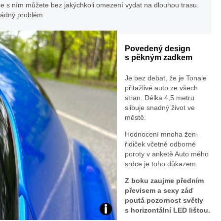
 se s ním můžete bez jakýchkoli omezení vydat na dlouhou trasu.
žádný problém.
a
R
Povedený design
s pěkným zadkem
o
Je bez debat, že je Tonale
přitažlivé auto ze všech
m
stran. Délka 4,5 metru
slibuje snadný život ve
eo
městě.
To
Hodnocení mnoha žen-
řidiček včetně odborné
poroty v anketě Auto mého
na
srdce je toho důkazem.
le
Z boku zaujme předním
převisem a sexy záď
Pl
poutá pozornost světly
s horizontální LED lištou.
Te
ug