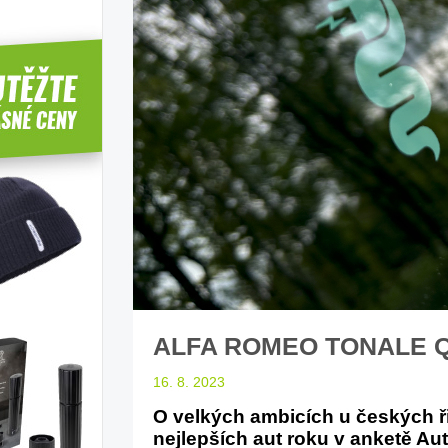
ůvodce světem
Základy správného poutání
bility
autosedačky
př
j náš web ELenka.cz
stručně o autosedačkách
ALFA ROMEO TONALE 
16. 8. 2023
O velkých ambicích u českých ř
nejlepších aut roku v anketě A