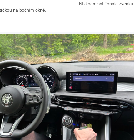
Nízkoemisní Tonale zvenku
st
strčkou na bočním okně.
-In
Alf
Hy
a
bri
R
d
o
Q
m
4
eo
To
na
le