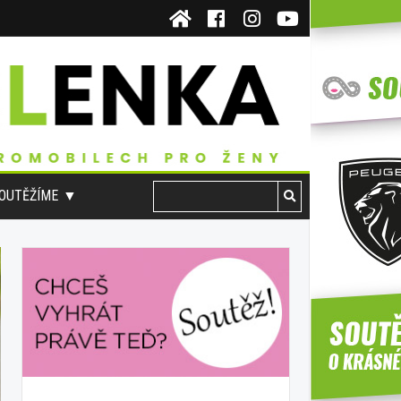
OUTĚŽÍME