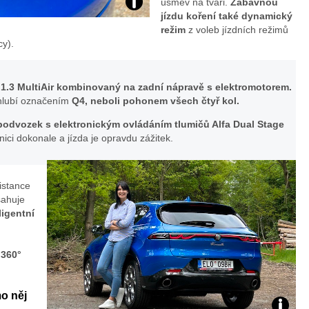
úsměv na tváři.
Zábavnou
Test
jízdu koření také dynamický
režim
z voleb jízdních režimů
Alfa
cy).
Romeo
1.3 MultiAir kombinovaný na zadní nápravě s elektromotorem.
chlubí označením
Q4, neboli pohonem všech čtyř kol.
Tonale
 podvozek s elektronickým ovládáním tlumičů Alfa Dual Stage
Plug-
nici dokonale a jízda je opravdu zážitek.
In
istance
Hybrid
sahuje
ligentní
Q4
 360°
o něj