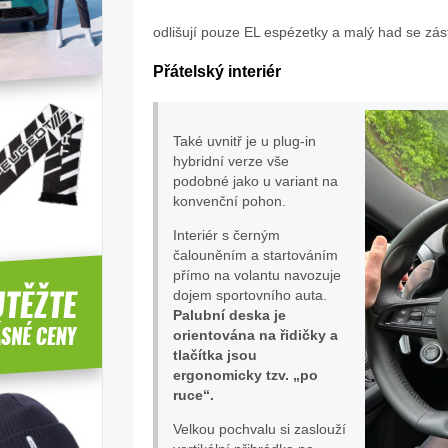
odlišují pouze EL espézetky a malý had se zá
Přátelský interiér
Také uvnitř je u plug-in
hybridní verze vše
podobné jako u variant na
konvenční pohon.
Interiér s černým
čalouněním a startováním
přímo na volantu navozuje
dojem sportovního auta.
Palubní deska je
orientována na řidičky a
tlačítka jsou
ergonomicky tzv. „po
ruce“.
Velkou pochvalu si zaslouží