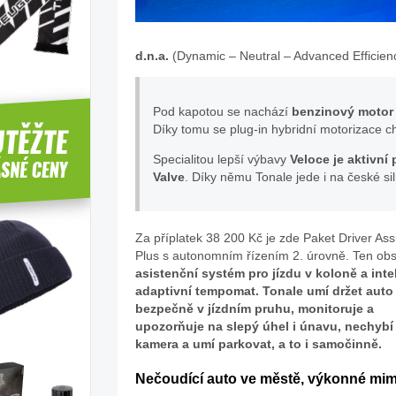
d.n.a.
(Dynamic – Neutral – Advanced Efficien
Pod kapotou se nachází
benzinový motor 
Díky tomu se plug-in hybridní motorizace 
Specialitou lepší výbavy
Veloce je aktivní
Valve
. Díky němu Tonale jede i na české sil
Za příplatek 38 200 Kč je zde Paket Driver Ass
Plus s autonomním řízením 2. úrovně. Ten ob
asistenční systém pro jízdu v koloně a inte
adaptivní tempomat. Tonale umí držet auto
bezpečně v jízdním pruhu, monitoruje a
upozorňuje na slepý úhel i únavu, nechybí
kamera a umí parkovat, a to i samočinně.
Nečoudící auto ve městě, výkonné mim