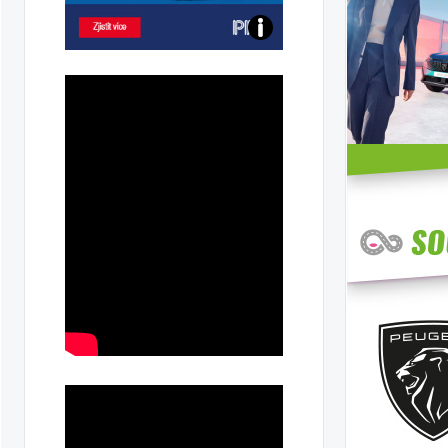
Poznejte
všechny
dobíjecí
stanice
PRE