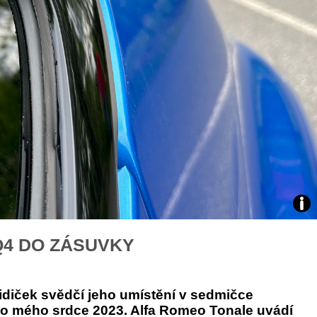
Zabavte děti na cestách
V roli jezdkyně rallycrossu
ekvapivé rady pro bezpečnou jízdu
rozhovor se Štěpánkou Mot
Test
Q4 DO ZÁSUVKY
Alfa
Rom
idiček svědčí jeho umístění v sedmičce
Ton
uto mého srdce 2023. Alfa Romeo Tonale uvádí