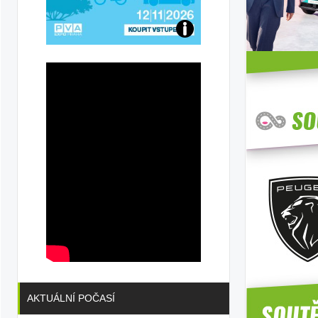
-
Přijďte
na
id
konferenci
AKTUÁLNÍ POČASÍ