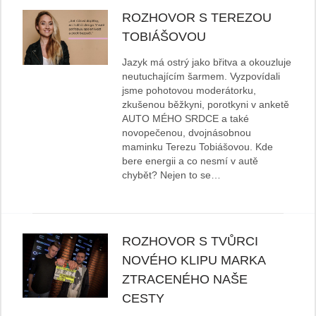
ROZHOVOR S TEREZOU
TOBIÁŠOVOU
Jazyk má ostrý jako břitva a okouzluje
neutuchajícím šarmem. Vyzpovídali
jsme pohotovou moderátorku,
zkušenou běžkyni, porotkyni v anketě
AUTO MÉHO SRDCE a také
novopečenou, dvojnásobnou
maminku Terezu Tobiášovou. Kde
bere energii a co nesmí v autě
chybět? Nejen to se…
ROZHOVOR S TVŮRCI
NOVÉHO KLIPU MARKA
ZTRACENÉHO NAŠE
CESTY