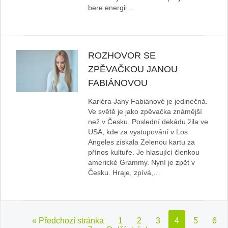
bere energii…
ROZHOVOR SE
ZPĚVAČKOU JANOU
FABIÁNOVOU
Kariéra Jany Fabiánové je jedinečná.
Ve světě je jako zpěvačka známější
než v Česku. Poslední dekádu žila ve
USA, kde za vystupování v Los
Angeles získala Zelenou kartu za
přínos kultuře. Je hlasující členkou
americké Grammy. Nyní je zpět v
Česku. Hraje, zpívá,…
« Předchozí stránka
1
2
3
4
5
6