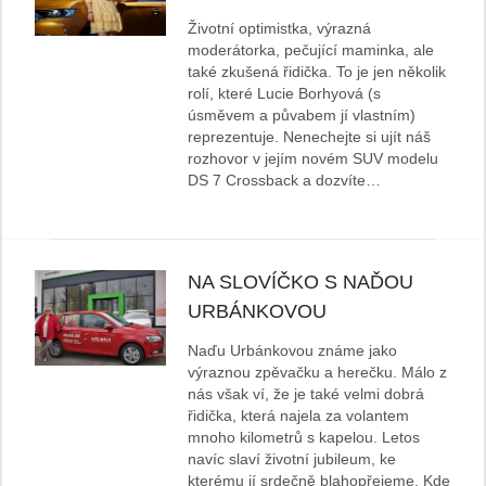
Životní optimistka, výrazná
moderátorka, pečující maminka, ale
také zkušená řidička. To je jen několik
rolí, které Lucie Borhyová (s
úsměvem a půvabem jí vlastním)
reprezentuje. Nenechejte si ujít náš
rozhovor v jejím novém SUV modelu
DS 7 Crossback a dozvíte…
NA SLOVÍČKO S NAĎOU
URBÁNKOVOU
Naďu Urbánkovou známe jako
výraznou zpěvačku a herečku. Málo z
nás však ví, že je také velmi dobrá
řidička, která najela za volantem
mnoho kilometrů s kapelou. Letos
navíc slaví životní jubileum, ke
kterému jí srdečně blahopřejeme. Kde