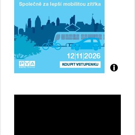
Přijďte
na
konferenci