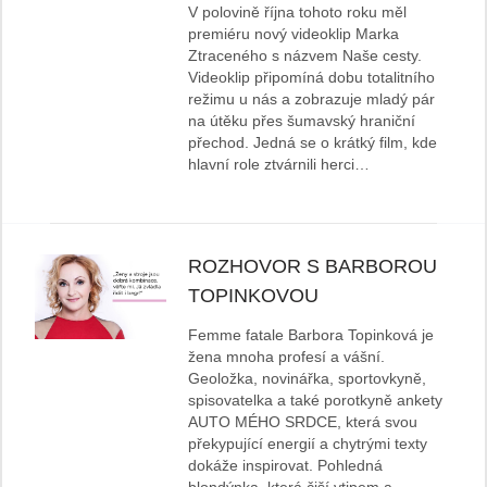
V polovině října tohoto roku měl
premiéru nový videoklip Marka
Ztraceného s názvem Naše cesty.
Videoklip připomíná dobu totalitního
režimu u nás a zobrazuje mladý pár
na útěku přes šumavský hraniční
přechod. Jedná se o krátký film, kde
hlavní role ztvárnili herci…
ROZHOVOR S BARBOROU
TOPINKOVOU
Femme fatale Barbora Topinková je
žena mnoha profesí a vášní.
Geoložka, novinářka, sportovkyně,
spisovatelka a také porotkyně ankety
AUTO MÉHO SRDCE, která svou
překypující energií a chytrými texty
dokáže inspirovat. Pohledná