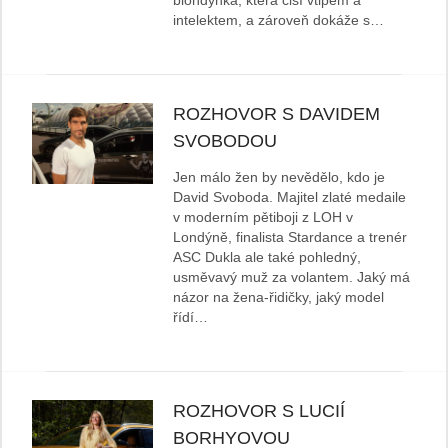
blondýnka, která čiší vtipem a
intelektem, a zároveň dokáže s…
ROZHOVOR S DAVIDEM
SVOBODOU
Jen málo žen by nevědělo, kdo je
David Svoboda. Majitel zlaté medaile
v moderním pětiboji z LOH v
Londýně, finalista Stardance a trenér
ASC Dukla ale také pohledný,
usměvavý muž za volantem. Jaký má
názor na žena-řidičky, jaký model
řídí…
ROZHOVOR S LUCIÍ
BORHYOVOU