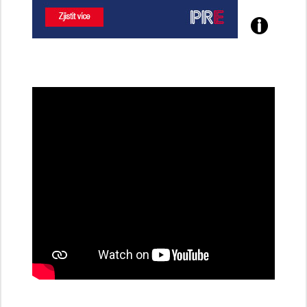
Poznejte
všechny
dobíjecí
stanice
PRE