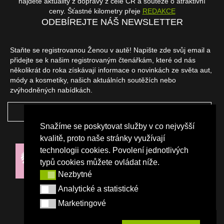
najdete aktuality z dopravy z celé ČR a soutěže o atraktivní
ceny. Šťastné kilometry přeje
REDAKCE
ODEBÍREJTE NÁŠ NEWSLETTER
Staňte se registrovanou Ženou v autě! Napište zde svůj email a
přidejte se k našim registrovaným čtenářkám, které od nás
několikrát do roka získávají informace o novinkách ze světa aut,
módy a kosmetiky, našich aktuálních soutěžích nebo
zvýhodněných nabídkách.
ODEBÍRAT
Snažíme se poskytovat služby v co nejvyšší
NAŠI PARTNEŘI
kvalitě, proto naše stránky využívají
technologii cookies. Povolení jednotlivých
typů cookies můžete ovládat níže.
Nezbytné
Nezbytné
Analytické a statistické
Analytické a statistické
Marketingové
Marketingové