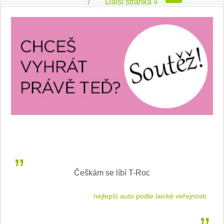
7
Další stránka »
Češkám se líbí T-Roc
 cestu
nejlepší auto podle laické veřejnosti