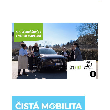
Jaké
jsme
ženy-
řidičky