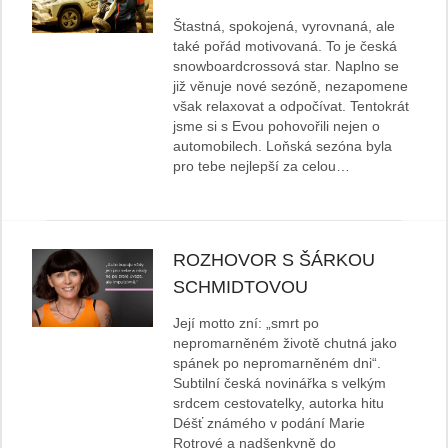
Štastná, spokojená, vyrovnaná, ale
také pořád motivovaná. To je česká
snowboardcrossová star. Naplno se
již věnuje nové sezóně, nezapomene
však relaxovat a odpočívat. Tentokrát
jsme si s Evou pohovořili nejen o
automobilech. Loňská sezóna byla
pro tebe nejlepší za celou…
ROZHOVOR S ŠÁRKOU
SCHMIDTOVOU
Její motto zní: „smrt po
nepromarněném životě chutná jako
spánek po nepromarněném dni“.
Subtilní česká novinářka s velkým
srdcem cestovatelky, autorka hitu
Déšť známého v podání Marie
Rotrové a nadšenkyně do