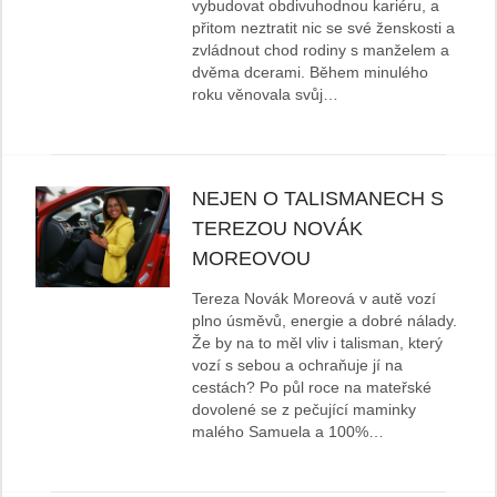
vybudovat obdivuhodnou kariéru, a
přitom neztratit nic se své ženskosti a
zvládnout chod rodiny s manželem a
dvěma dcerami. Během minulého
roku věnovala svůj…
NEJEN O TALISMANECH S
TEREZOU NOVÁK
MOREOVOU
Tereza Novák Moreová v autě vozí
plno úsměvů, energie a dobré nálady.
Že by na to měl vliv i talisman, který
vozí s sebou a ochraňuje jí na
cestách? Po půl roce na mateřské
dovolené se z pečující maminky
malého Samuela a 100%…