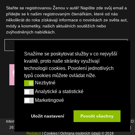
Staňte se registrovanou Ženou v autě! Napište zde svůj email a
přidejte se k našim registrovaným čtenářkám, které od nás
několikrát do roka získávají informace o novinkách ze světa aut,
módy a kosmetiky, našich aktuálních soutěžích nebo
zvýhodněných nabídkách.
ODEBÍRAT
Snažíme se poskytovat služby v co nejvyšší
NAŠI PARTNEŘI
kvalitě, proto naše stránky využívají
technologii cookies. Povolení jednotlivých
typů cookies můžete ovládat níže.
Nezbytné
Nezbytné
Analytické a statistické
Analytické a statistické
Marketingové
Marketingové
Uložit nastavení
Povolit všechny
Internetový magazín Žena v autě vydává vydavatelství Srdce Evropy s.r.o., IČO:
26744007, Bořivojova 17, Praha 3, Tel. : +420 222 726 364 |
Napište nám
|
Redakce
| Cookies | Ochrana osobních údajů © 2018