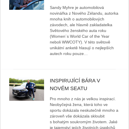
Sandy Myhre je automobilová
novinářka z Nového Zélandu, autorka
mnoha knih o automobilových
závodech, ale hlavně zakladatelka
Světového ženského auta roku
(Women´s World Car of the Year
neboli WWCOTY). V této světově
unikátní anketě hlasují o nejlepších
autech roku pouze…
INSPIRUJÍCÍ BÁRA V
NOVÉM SEATU
Pro mnoho z nás je velkou inspirací.
Neobyčejná žena, která toho ve
sportu dokázala neskutečně mnoho a
zároveň vše dokázala skloubit
s bohatým soukromým životem. Jaké
je tajemství jejích životních úspěchů