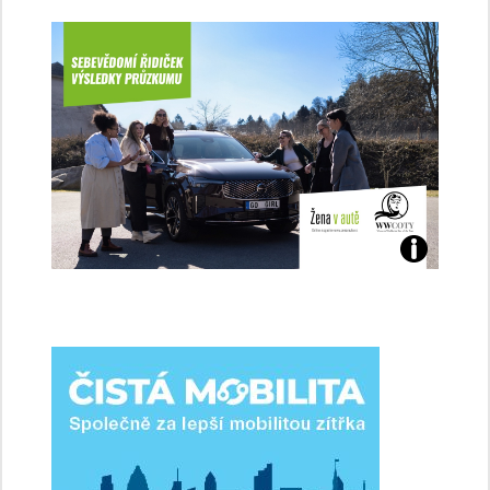
Jaké
jsme
ženy-
řidičky