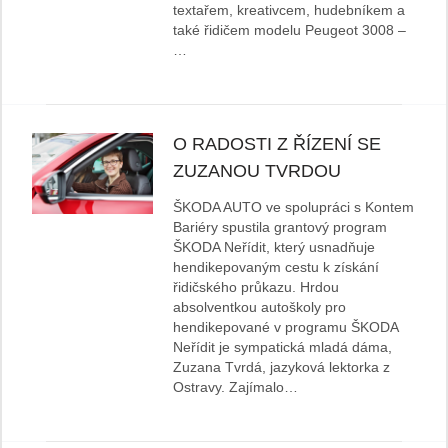
textařem, kreativcem, hudebníkem a
také řidičem modelu Peugeot 3008 –
…
O RADOSTI Z ŘÍZENÍ SE
ZUZANOU TVRDOU
ŠKODA AUTO ve spolupráci s Kontem
Bariéry spustila grantový program
ŠKODA Neřídit, který usnadňuje
hendikepovaným cestu k získání
řidičského průkazu. Hrdou
absolventkou autoškoly pro
hendikepované v programu ŠKODA
Neřídit je sympatická mladá dáma,
Zuzana Tvrdá, jazyková lektorka z
Ostravy. Zajímalo…