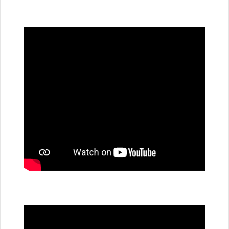
všechny
dobíjecí
stanice
PRE