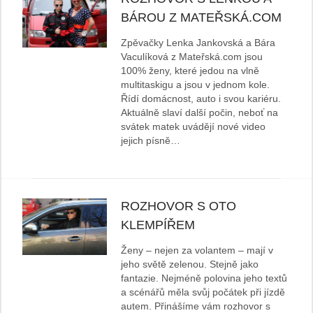
BÁROU Z MATEŘSKÁ.COM
Zpěvačky Lenka Jankovská a Bára
Vaculíková z Mateřská.com jsou
100% ženy, které jedou na vlně
multitaskigu a jsou v jednom kole.
Řídí domácnost, auto i svou kariéru.
Aktuálně slaví další počin, neboť na
svátek matek uvádějí nové video
jejich písně…
ROZHOVOR S OTO
KLEMPÍŘEM
Ženy – nejen za volantem – mají v
jeho světě zelenou. Stejně jako
fantazie. Nejméně polovina jeho textů
a scénářů měla svůj počátek při jízdě
autem. Přinášíme vám rozhovor s