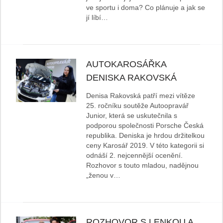
ve sportu i doma? Co plánuje a jak se
jí líbí…
AUTOKAROSÁŘKA
DENISKA RAKOVSKÁ
Denisa Rakovská patří mezi vítěze
25. ročníku soutěže Autoopravář
Junior, která se uskutečnila s
podporou společnosti Porsche Česká
republika. Deniska je hrdou držitelkou
ceny Karosář 2019. V této kategorii si
odnáší 2. nejcennější ocenění.
Rozhovor s touto mladou, nadějnou
„ženou v…
ROZHOVOR S LENKOU A