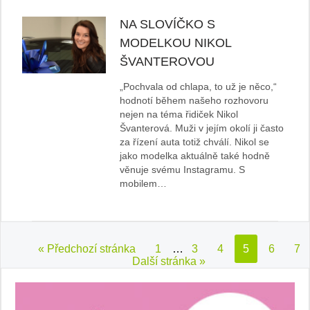
NA SLOVÍČKO S
MODELKOU NIKOL
ŠVANTEROVOU
„Pochvala od chlapa, to už je něco,“
hodnotí během našeho rozhovoru
nejen na téma řidiček Nikol
Švanterová. Muži v jejím okolí ji často
za řízení auta totiž chválí. Nikol se
jako modelka aktuálně také hodně
věnuje svému Instagramu. S
mobilem…
« Předchozí stránka
1
…
3
4
5
6
7
Další stránka »