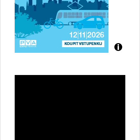
Přijďte
na
konferenci