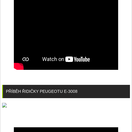
PŘÍBĚH ŘIDIČKY PEUGEOTU E-3008