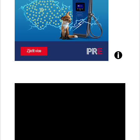
Poznejte
všechny
dobíjecí
stanice
PRE