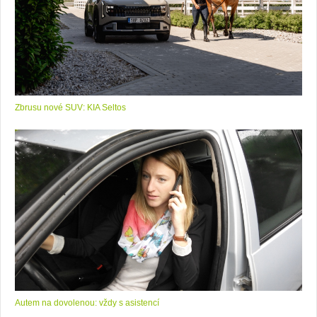
Zbrusu nové SUV: KIA Seltos
Autem na dovolenou: vždy s asistencí