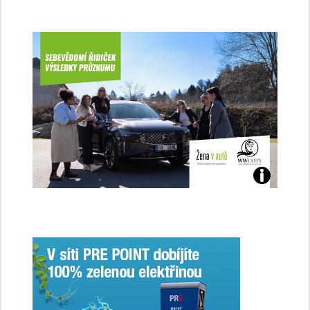
Jaké
jsme
ženy-
řidičky