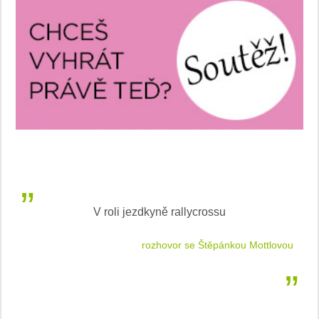
V roli jezdkyně rallycrossu
LEA
 jízdu
rozhovor se Štěpánkou Mottlovou