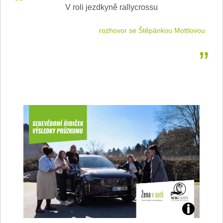
V roli jezdkyně rallycrossu
LEA
 jízdu
rozhovor se Štěpánkou Mottlovou
Jaké