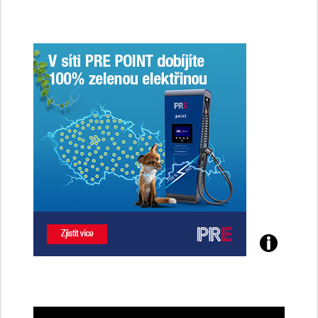
jsme
ženy-
řidičky
Poznejte
všechny
dobíjecí