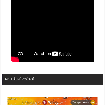
stanice
PRE
AKTUÁLNÍ POČASÍ