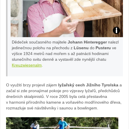
Zdroj:
Dědeček současného majitele
Johann Hinteregger
nalezl
www.kre
jedinečnou polohu na přechodu z
Lüsenu
do
Pusteru
ve
výšce 1924 metrů nad mořem s až patnácti hodinami
slunečního svitu denně a vystavěl zde nynější chatu
Kreuzwiesenalm
.
O využití brzy projevil zájem
lyžařský cech Jižního Tyrolska
a
začal si zde pronajímat pokoje pro výpravy lyžařů, předchůdců
dnešních skialpinistů. V roce 2005 byla celá přestavěna
v harmonii přírodního kamene a voňavého modřínového dřeva,
rozmazluje své návštěvníky i saunou a bowlingem.