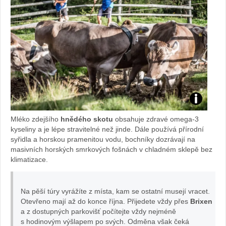
Zdroj:
Mléko zdejšího
hnědého skotu
obsahuje zdravé omega-3
www.kreuz
kyseliny a je lépe stravitelné než jinde. Dále používá přírodní
syřidla a horskou pramenitou vodu, bochníky dozrávají na
masivních horských smrkových fošnách v chladném sklepě bez
klimatizace.
Na pěší túry vyrážíte z místa, kam se ostatní musejí vracet.
Otevřeno mají až do konce října. Přijedete vždy přes
Brixen
a z dostupných parkovišť počítejte vždy nejméně
s hodinovým výšlapem po svých. Odměna však čeká