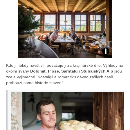
Zdroj:
Kdo ji někdy navštívil, považuje ji za krajinářské dílo. Výhledy na
www.kreuzwies
okolní svahy
Dolomit, Plose, Sarntalu
i
Stubaiských Alp
jsou
zcela výjimečné. Nostalgii a romantiku dávno zašlých časů
probouzí sama historie stavení.