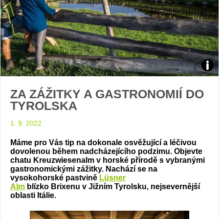
Zdroj
ZA ZÁŽITKY A GASTRONOMIÍ DO
schu
TYROLSKA
kreu
1. 9. 2022
lues
Máme pro Vás tip na dokonale osvěžující a léčivou
dovolenou během nadcházejícího podzimu. Objevte
chatu Kreuzwiesenalm v horské přírodě s vybranými
gastronomickými zážitky. Nachází se na
vysokohorské pastvině
Lüsner
Alm
blízko Brixenu v Jižním Tyrolsku, nejsevernější
oblasti Itálie.