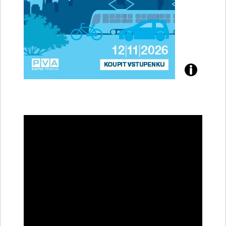
Přijďte
na
konferenci