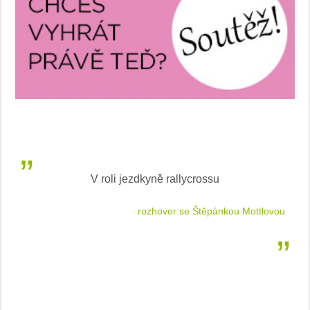
V roli jezdkyně rallycrossu
LEA
 jízdu
rozhovor se Štěpánkou Mottlovou