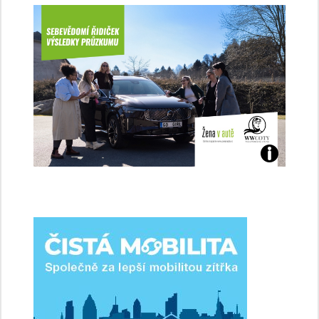
Jaké
jsme
ženy-
řidičky