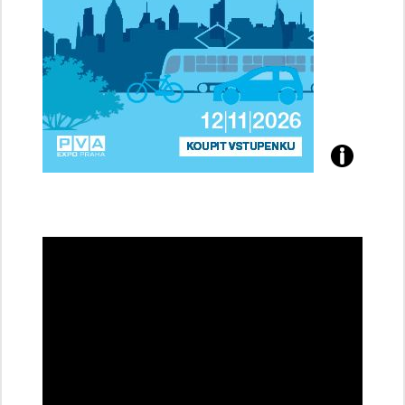
Přijďte
na
konferenci