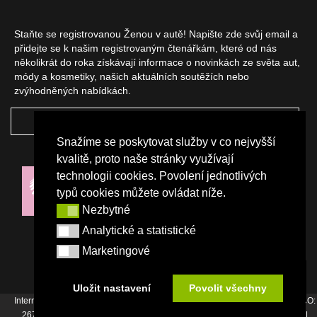
Staňte se registrovanou Ženou v autě! Napište zde svůj email a
přidejte se k našim registrovaným čtenářkám, které od nás
několikrát do roka získávají informace o novinkách ze světa aut,
módy a kosmetiky, našich aktuálních soutěžích nebo
zvýhodněných nabídkách.
ODEBÍRAT
Snažíme se poskytovat služby v co nejvyšší
NAŠI PARTNEŘI
kvalitě, proto naše stránky využívají
technologii cookies. Povolení jednotlivých
typů cookies můžete ovládat níže.
Nezbytné
Nezbytné
Analytické a statistické
Analytické a statistické
Marketingové
Marketingové
Uložit nastavení
Povolit všechny
Internetový magazín Žena v autě vydává vydavatelství Srdce Evropy s.r.o., IČO:
26744007, Bořivojova 17, Praha 3, Tel. : +420 222 726 364 |
Napište nám
|