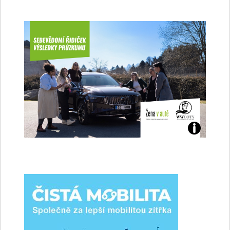
Jaké
jsme
ženy-
řidičky