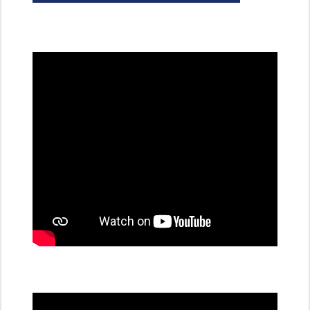
všechny
dobíjecí
stanice
PRE