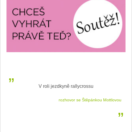
V roli jezdkyně rallycrossu
LEA
 jízdu
rozhovor se Štěpánkou Mottlovou