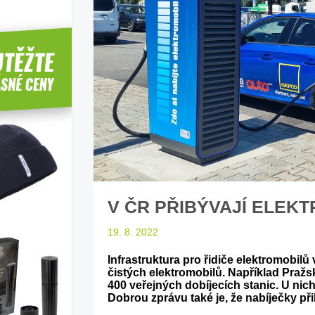
íbí T-Roc
Inteligentní průvodce světem
Z
elektromobility
dle laické veřejnosti
sleduj náš web ELenka.cz
V ČR PŘIBÝVAJÍ ELEK
19. 8. 2022
Infrastruktura pro řidiče elektromobilů
čistých elektromobilů. Například Pražs
400 veřejných dobíjecích stanic. U nic
Dobrou zprávu také je, že nabíječky př