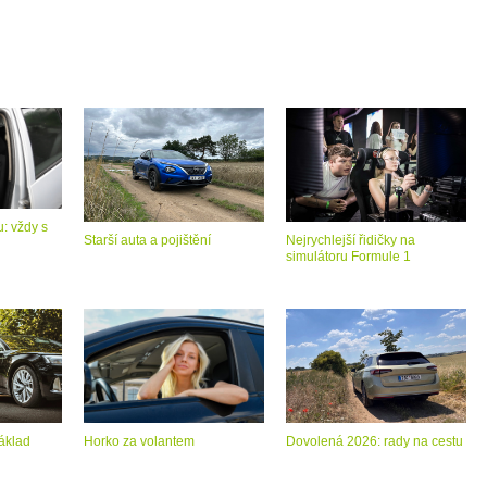
: vždy s
Starší auta a pojištění
Nejrychlejší řidičky na
simulátoru Formule 1
áklad
Horko za volantem
Dovolená 2026: rady na cestu