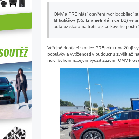
OMV a PRE hlásí otevření rychlodobíjecí st
Mikulášov (95. kilometr dálnice D1)
ve s
auta už skoro na třetině z celkového počtu
Veřejné dobíjecí stanice PREpoint umožňují v
poptávky a vytíženosti v budoucnu zvýšit
až n
řidiči během nabíjení využít zázemí OMV k
os