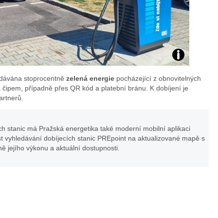
dodávána stoprocentně
zelená energie
pocházející z obnovitelných
á čipem, případně přes QR kód a platební bránu. K dobíjení je
artnerů.
ch stanic má Pražská energetika také moderní mobilní aplikaci
st vyhledávání dobíjecích stanic PREpoint na aktualizované mapě s
ně jejího výkonu a aktuální dostupnosti.