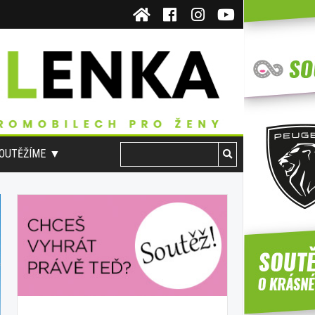
OUTĚŽÍME