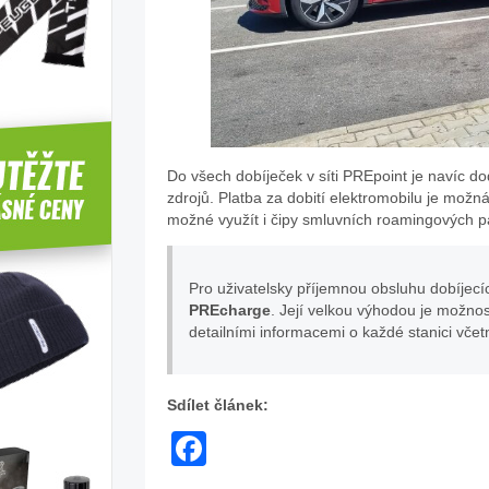
Do všech dobíječek v síti PREpoint je navíc 
zdrojů. Platba za dobití elektromobilu je možn
možné využít i čipy smluvních roamingových p
Pro uživatelsky příjemnou obsluhu dobíjecí
PREcharge
. Její velkou výhodou je možno
detailními informacemi o každé stanici včet
Sdílet článek:
Facebook