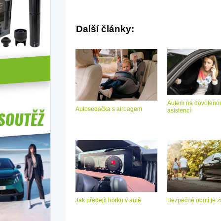
Další články:
Autem na dovolenou
Autosedačka s airbagem
asistencí
Jak předejít horku v autě
Bezpečné obutí je z