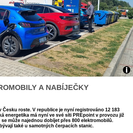
áklady správného poutání
Zabavte děti na cestách
autosedačky
překvapivé rady pro bezpečnou
stručně o autosedačkách
foto
TROMOBILY A NABÍJEČKY
PR
 v Česku roste. V republice je nyní registrováno 12 183
ká energetika má nyní ve své síti PREpoint v provozu již
h se může najednou dobíjet přes 800 elektromobilů.
ibývají také u samotných čerpacích stanic.