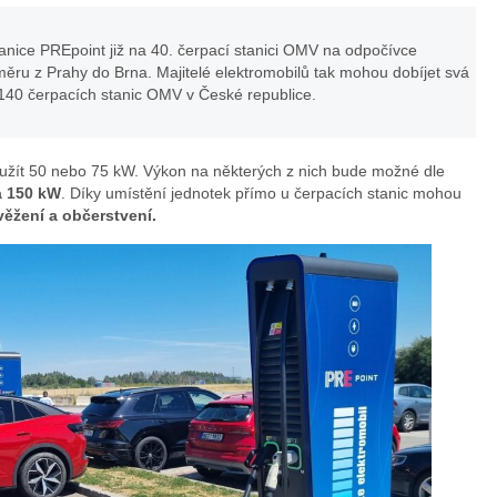
anice PREpoint již na 40. čerpací stanici OMV na odpočívce
měru z Prahy do Brna. Majitelé elektromobilů tak mohou dobíjet svá
 140 čerpacích stanic OMV v České republice.
yužít 50 nebo 75 kW. Výkon na některých z nich bude možné dle
a 150 kW
. Díky umístění jednotek přímo u čerpacích stanic mohou
věžení a občerstvení.