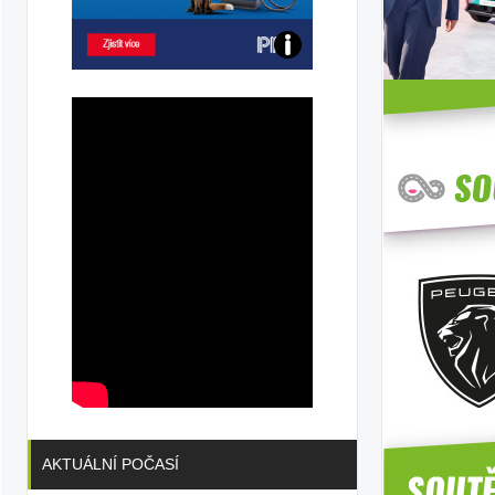
Poznejte
všechny
dobíjecí
stanice
PRE
AKTUÁLNÍ POČASÍ