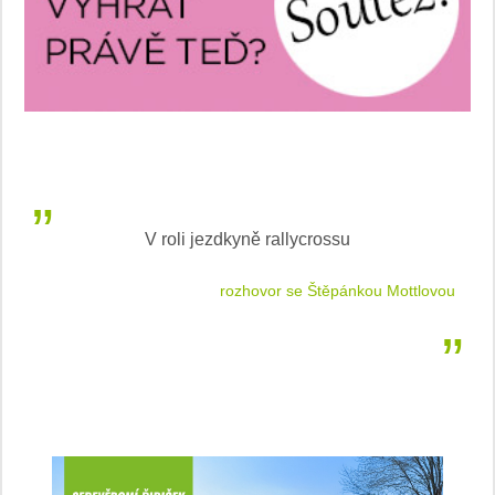
V roli jezdkyně rallycrossu
LEA
 jízdu
rozhovor se Štěpánkou Mottlovou