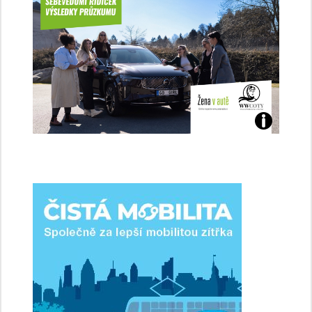
Jaké
jsme
ženy-
řidičky