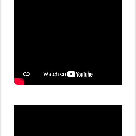
dobíjecí
stanice
PRE