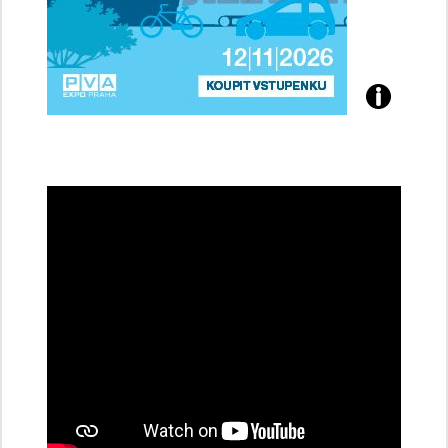
Přijďte
na
konferenci