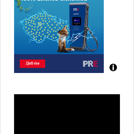
Poznejte
všechny
dobíjecí
stanice
PRE