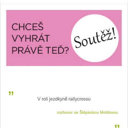
V roli jezdkyně rallycrossu
LEA
 jízdu
rozhovor se Štěpánkou Mottlovou