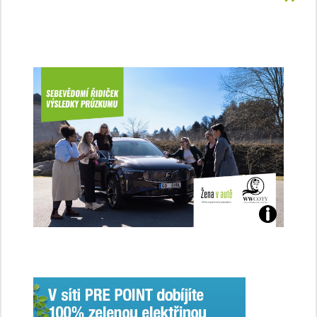
Jaké
jsme
ženy-
řidičky