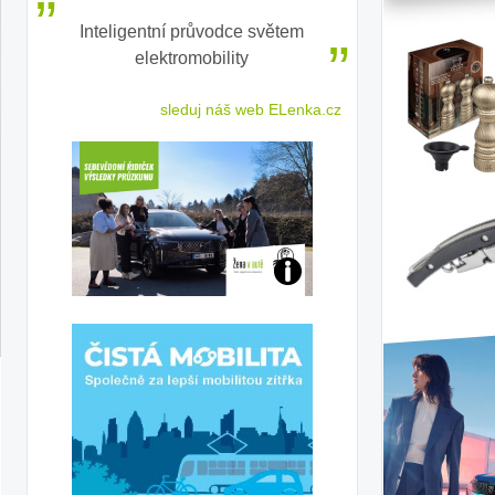
Inteligentní průvodce světem
Základy správ
elektromobility
autose
ejnosti
sleduj náš web ELenka.cz
stru
Jaké
jsme
ženy-
řidičky