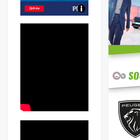
Poznejte
všechny
dobíjecí
stanice
PRE