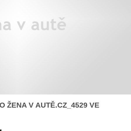
k pečovat o auto po zimě
Češkám se líbí T-Roc
rady na cestu
nejlepší auto podle laické veř
 ŽENA V AUTĚ.CZ_4529 VE