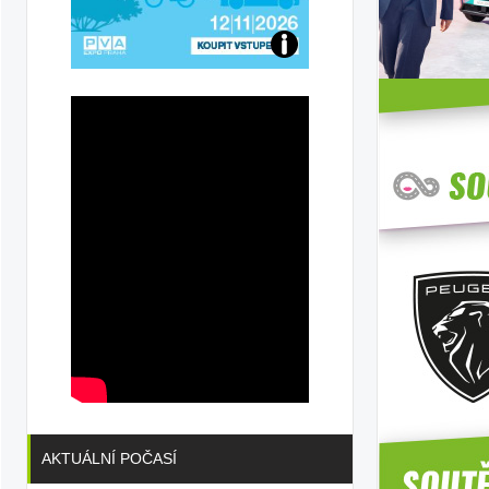
Přijďte
na
konferenci
AKTUÁLNÍ POČASÍ