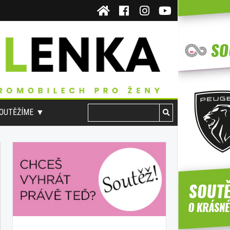
OUTĚŽÍME